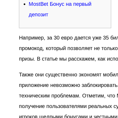
MostBet Бонус на первый
депозит
Например, за 30 евро дается уже 35 би
промокод, который позволяет не тольк
призы. В статье мы расскажем, как исп
Также они существенно экономят мобил
приложение невозможно заблокировать, 
техническим проблемам. Отметим, что 
получение пользователями реальных су
игроков щедрыми бонусами и честными 