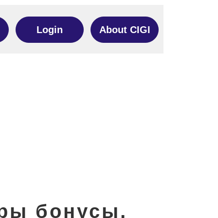
Login
About CIGI
оры бонусы,