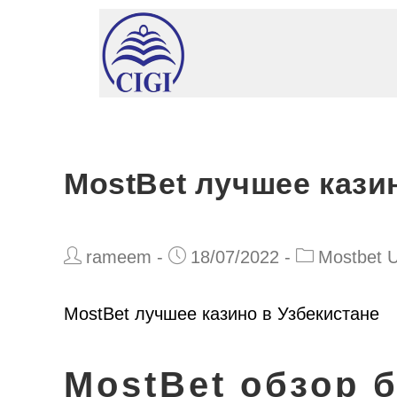
MostBet лучшее кази
rameem
18/07/2022
Mostbet U
MostBet лучшее казино в Узбекистане
MostBet обзор 