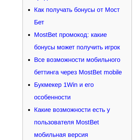
Как получать бонусы от Мост
Бет
MostBet промокод: какие
бонусы может получить игрок
Все возможности мобильного
беттинга через MostBet mobile
Букмекер 1Win и его
особенности
Какие возможности есть у
пользователя MostBet
мобильная версия