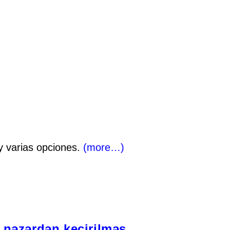
y varias opciones.
(more…)
 nəzərdən keçirilməs