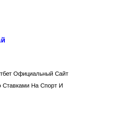
ай
остбет Официальный Сайт
о Ставками На Спорт И