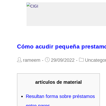
Cómo acudir pequeña prestamo
rameem
29/09/2022
Uncategor
artículos de material
Resultan forma sobre préstamos
entre pares.