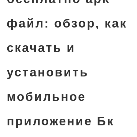
файл: обзор, как
скачать и
установить
мобильное
приложение Бк