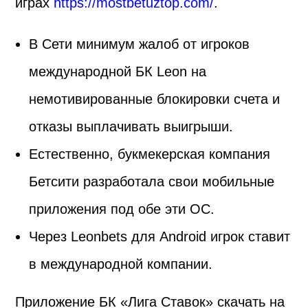
играх
https://mostbetuztop.com/
.
В Сети минимум жалоб от игроков
международной БК Leon на
немотивированные блокировки счета и
отказы выплачивать выигрыши.
Естественно, букмекерская компания
Бетсити разработала свои мобильные
приложения под обе эти ОС.
Через Leonbets для Android игрок ставит
в международной компании.
Приложение БК «Лига Ставок» скачать на