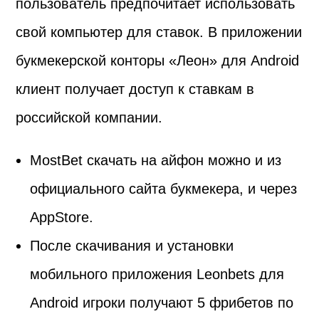
пользователь предпочитает использовать
свой компьютер для ставок. В приложении
букмекерской конторы «Леон» для Android
клиент получает доступ к ставкам в
российской компании.
MostBet скачать на айфон можно и из
официального сайта букмекера, и через
AppStore.
После скачивания и установки
мобильного приложения Leonbets для
Android игроки получают 5 фрибетов по