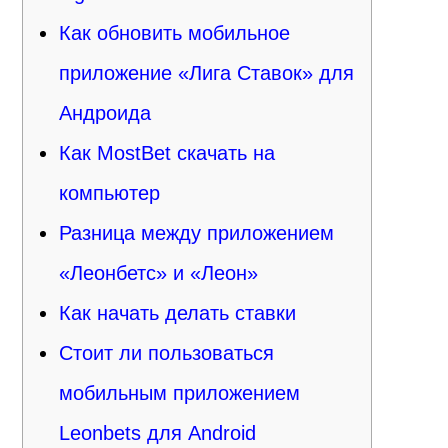
Как обновить мобильное
приложение «Лига Ставок» для
Андроида
Как MostBet скачать на
компьютер
Разница между приложением
«Леонбетс» и «Леон»
Как начать делать ставки
Стоит ли пользоваться
мобильным приложением
Leonbets для Android