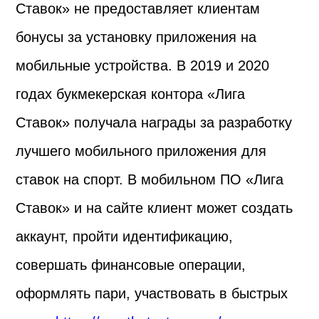
Ставок» не предоставляет клиентам
бонусы за установку приложения на
мобильные устройства. В 2019 и 2020
годах букмекерская контора «Лига
Ставок» получала награды за разработку
лучшего мобильного приложения для
ставок на спорт. В мобильном ПО «Лига
Ставок» и на сайте клиент может создать
аккаунт, пройти идентификацию,
совершать финансовые операции,
оформлять пари, участвовать в быстрых