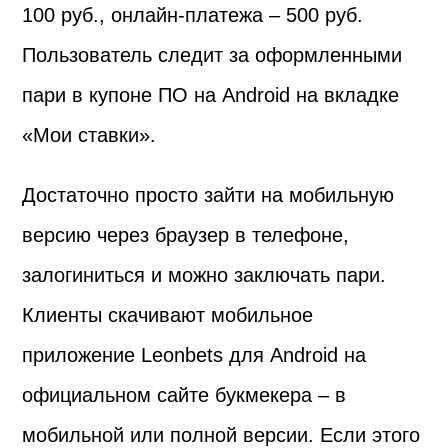
100 руб., онлайн-платежа – 500 руб.
Пользователь следит за оформленными
пари в купоне ПО на Android на вкладке
«Мои ставки».
Достаточно просто зайти на мобильную
версию через браузер в телефоне,
залогиниться и можно заключать пари.
Клиенты скачивают мобильное
приложение Leonbets для Android на
официальном сайте букмекера – в
мобильной или полной версии. Если этого