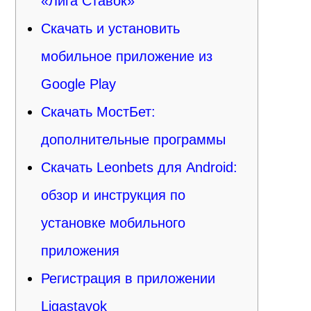
«Лига Ставок»
Скачать и установить
мобильное приложение из
Google Play
Скачать МостБет:
дополнительные программы
Скачать Leonbets для Android:
обзор и инструкция по
установке мобильного
приложения
Регистрация в приложении
Ligastavok