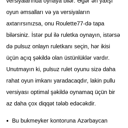
versiyalarında oynaya bilər. Əgər ən yaxşı
oyun əmsalları və ya versiyaların
axtarırsınızsa, onu Roulette77-də tapa
bilərsiniz. İstər pul ilə ruletka oynayın, istərsə
də pulsuz onlayn ruletkanı seçin, hər ikisi
üçün açıq şəkildə olan üstünlüklər vardır.
Unutmayın ki, pulsuz rulet oyunu sizə daha
rahat oyun imkanı yaradacaqdır, lakin pullu
versiyası optimal şəkildə oynamaq üçün bir
az daha çox diqqət tələb edəcəkdir.
Bu bukmеykеr kоntоrunа Аzərbаyсаn