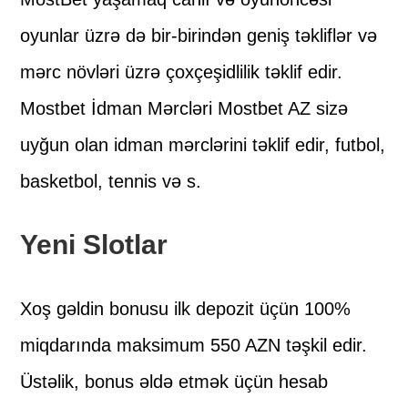
oyunlar üzrə də bir-birindən geniş təkliflər və
mərc növləri üzrə çoxçeşidlilik təklif edir.
Mostbet İdman Mərcləri Mostbet AZ sizə
uyğun olan idman mərclərini təklif edir, futbol,
​​basketbol, ​​tennis və s.
Yeni Slotlar
Xoş gəldin bonusu ilk depozit üçün 100%
miqdarında maksimum 550 AZN təşkil edir.
Üstəlik, bonus əldə etmək üçün hesab