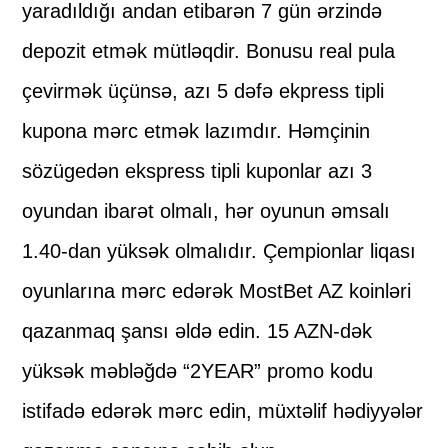
yaradıldığı andan etibarən 7 gün ərzində
depozit etmək mütləqdir. Bonusu real pula
çevirmək üçünsə, azı 5 dəfə ekpress tipli
kupona mərc etmək lazımdır. Həmçinin
sözügedən ekspress tipli kuponlar azı 3
oyundan ibarət olmalı, hər oyunun əmsalı
1.40-dan yüksək olmalıdır. Çempionlar liqası
oyunlarına mərc edərək MostBet AZ koinləri
qazanmaq şansı əldə edin. 15 AZN-dək
yüksək məbləğdə “2YEAR” promo kodu
istifadə edərək mərc edin, müxtəlif hədiyyələr