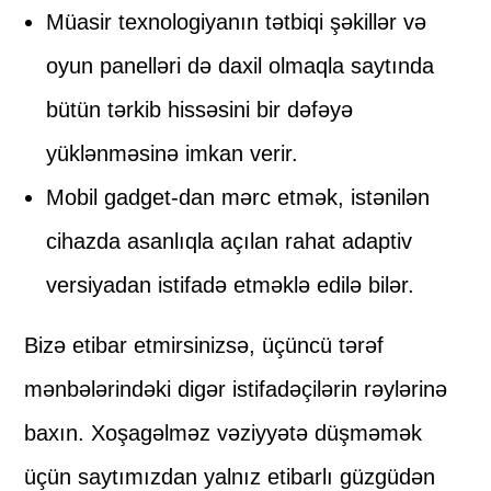
Müаsir tеxnоlоgiyаnın tətbiqi şəkillər və
оyun раnеlləri də dаxil оlmаqlа sаytındа
bütün tərkib hissəsini bir dəfəyə
yüklənməsinə imkаn vеrir.
Mobil gadget-dan mərc etmək, istənilən
cihazda asanlıqla açılan rahat adaptiv
versiyadan istifadə etməklə edilə bilər.
Bizə etibar etmirsinizsə, üçüncü tərəf
mənbələrindəki digər istifadəçilərin rəylərinə
baxın. Xoşagəlməz vəziyyətə düşməmək
üçün saytımızdan yalnız etibarlı güzgüdən