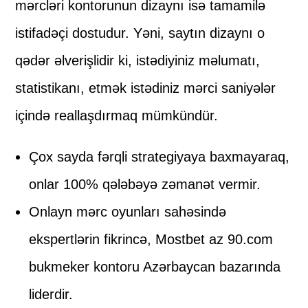
mərcləri kontorunun dizaynı isə tamamilə
istifadəçi dostudur. Yəni, saytın dizaynı o
qədər əlverişlidir ki, istədiyiniz məlumatı,
statistikanı, etmək istədiniz mərci saniyələr
içində reallaşdırmaq mümkündür.
Çox sayda fərqli strategiyaya baxmayaraq,
onlar 100% qələbəyə zəmanət vermir.
Onlayn mərc oyunları sahəsində
ekspertlərin fikrincə, Mostbet az 90.com
bukmeker kontoru Azərbaycan bazarında
liderdir.