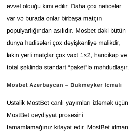
əvvəl olduğu kimi edilir. Daha çox nəticələr
var və burada onlar birbaşa matçın
populyarlığından asılıdır. Mosbet dəki bütün
dünya hadisələri çox dəyişkənliyə malikdir,
lakin yerli matçlar çox vaxt 1×2, handikap və
total şəklində standart “paket”lə məhdudlaşır.
Mosbet Azerbaycan – Bukmeyker Icmalı
Üstəlik MostBet canlı yayımları izləmək üçün
MostBet qeydiyyat prosesini
tamamlamağınız kifayət edir. MostBet idman