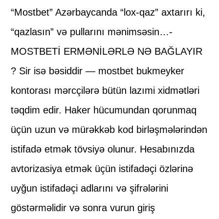
“Mostbet” Azərbaycanda “lox-qaz” axtarırı ki,
“qazlasın” və pullarını mənimsəsin…-
MOSTBETİ ERMƏNİLƏRLƏ NƏ BAĞLAYIR
? Sir isə bəsiddir — mostbet bukmeyker
kontorası mərcçilərə bütün lazımi xidmətləri
təqdim edir. Haker hücumundan qorunmaq
üçün uzun və mürəkkəb kod birləşmələrindən
istifadə etmək tövsiyə olunur. Hesabınızda
avtorizasiya etmək üçün istifadəçi özlərinə
uyğun istifadəçi adlarını və şifrələrini
göstərməlidir və sonra vurun giriş