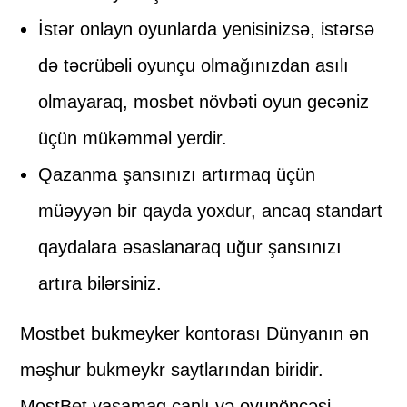
İstər onlayn oyunlarda yenisinizsə, istərsə
də təcrübəli oyunçu olmağınızdan asılı
olmayaraq, mosbet növbəti oyun gecəniz
üçün mükəmməl yerdir.
Qazanma şansınızı artırmaq üçün
müəyyən bir qayda yoxdur, ancaq standart
qaydalara əsaslanaraq uğur şansınızı
artıra bilərsiniz.
Mostbet bukmeyker kontorası Dünyanın ən
məşhur bukmeykr saytlarından biridir.
MostBet yaşamaq canlı və oyunöncəsi