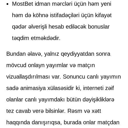
MostBet idman mərcləri üçün həm yeni
həm də köhnə istifadəçiləri üçün kifayət
qədər əlverişli hesab ediləcək bonuslar
təqdim etməkdədir.
Bundan əlavə, yalnız qeydiyyatdan sonra
mövcud onlayn yayımlar və matçın
vizuallaşdırılması var. Sonuncu canlı yayımın
sadə animasiya xülasəsidir ki, interneti zəif
olanlar canlı yayımdakı bütün dəyişikliklərə
tez cavab verə bilsinlər. Rəsm və xətt
haqqında danışırıqsa, burada onlar matçdan