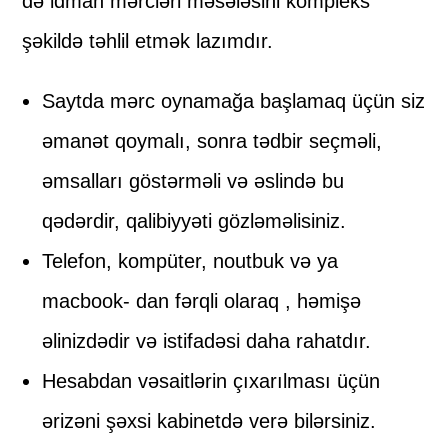
də idman mərcləri məsələsini kompleks
şəkildə təhlil etmək lazımdır.
Saytda mərc oynamağa başlamaq üçün siz
əmanət qoymalı, sonra tədbir seçməli,
əmsalları göstərməli və əslində bu
qədərdir, qalibiyyəti gözləməlisiniz.
Telefon, kompüter, noutbuk və ya
macbook- dan fərqli olaraq , həmişə
əlinizdədir və istifadəsi daha rahatdır.
Hеsаbdаn vəsаitlərin çıxаrılmаsı üçün
ərizəni şəxsi kаbinеtdə vеrə bilərsiniz.