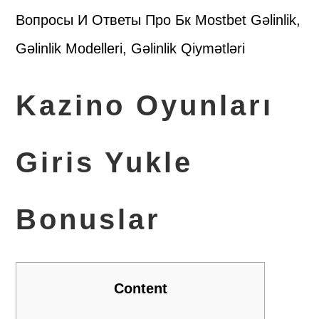
Вопросы И Ответы Про Бк Mostbet Gəlinlik,
Gəlinlik Modelleri, Gəlinlik Qiymətləri
Kazino Oyunları
Giris Yukle
Bonuslar
Content