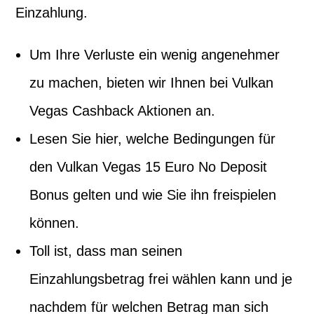
Einzahlung.
Um Ihre Verluste ein wenig angenehmer
zu machen, bieten wir Ihnen bei Vulkan
Vegas Cashback Aktionen an.
Lesen Sie hier, welche Bedingungen für
den Vulkan Vegas 15 Euro No Deposit
Bonus gelten und wie Sie ihn freispielen
können.
Toll ist, dass man seinen
Einzahlungsbetrag frei wählen kann und je
nachdem für welchen Betrag man sich