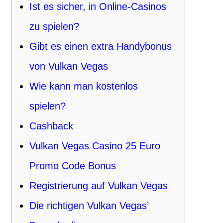
Ist es sicher, in Online-Casinos
zu spielen?
Gibt es einen extra Handybonus
von Vulkan Vegas
Wie kann man kostenlos
spielen?
Cashback
Vulkan Vegas Casino 25 Euro
Promo Code Bonus
Registrierung auf Vulkan Vegas
Die richtigen Vulkan Vegas’