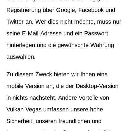
Registrierung über Google, Facebook und
Twitter an. Wer dies nicht möchte, muss nur
seine E-Mail-Adresse und ein Passwort
hinterlegen und die gewünschte Währung
auswählen.
Zu diesem Zweck bieten wir Ihnen eine
mobile Version an, die der Desktop-Version
in nichts nachsteht. Andere Vorteile von
Vulkan Vegas umfassen unsere hohe
Sicherheit, unseren freundlichen und