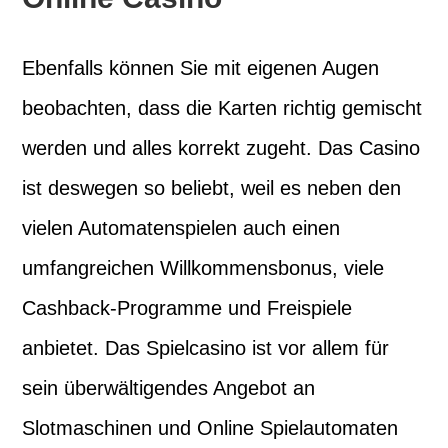
Ebenfalls können Sie mit eigenen Augen
beobachten, dass die Karten richtig gemischt
werden und alles korrekt zugeht. Das Casino
ist deswegen so beliebt, weil es neben den
vielen Automatenspielen auch einen
umfangreichen Willkommensbonus, viele
Cashback-Programme und Freispiele
anbietet. Das Spielcasino ist vor allem für
sein überwältigendes Angebot an
Slotmaschinen und Online Spielautomaten