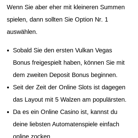
Wenn Sie aber eher mit kleineren Summen
spielen, dann sollten Sie Option Nr. 1
auswählen.
Sobald Sie den ersten Vulkan Vegas
Bonus freigespielt haben, können Sie mit
dem zweiten Deposit Bonus beginnen.
Seit der Zeit der Online Slots ist dagegen
das Layout mit 5 Walzen am populärsten.
Da es ein Online Casino ist, kannst du
deine liebsten Automatenspiele einfach
online zocken.