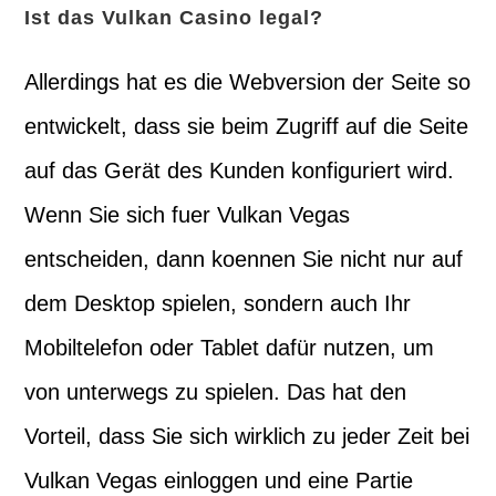
Ist das Vulkan Casino legal?
Allerdings hat es die Webversion der Seite so
entwickelt, dass sie beim Zugriff auf die Seite
auf das Gerät des Kunden konfiguriert wird.
Wenn Sie sich fuer Vulkan Vegas
entscheiden, dann koennen Sie nicht nur auf
dem Desktop spielen, sondern auch Ihr
Mobiltelefon oder Tablet dafür nutzen, um
von unterwegs zu spielen. Das hat den
Vorteil, dass Sie sich wirklich zu jeder Zeit bei
Vulkan Vegas einloggen und eine Partie