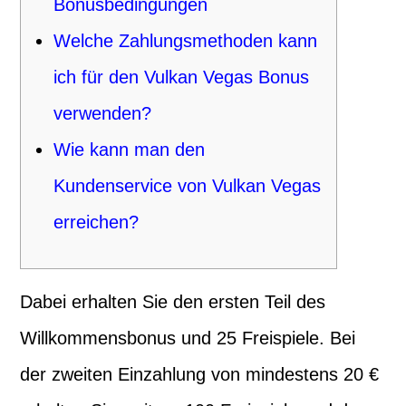
Bonusbedingungen
Welche Zahlungsmethoden kann
ich für den Vulkan Vegas Bonus
verwenden?
Wie kann man den
Kundenservice von Vulkan Vegas
erreichen?
Dabei erhalten Sie den ersten Teil des
Willkommensbonus und 25 Freispiele. Bei
der zweiten Einzahlung von mindestens 20 €