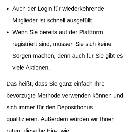
Auch der Login für wiederkehrende
Mitglieder ist schnell ausgefüllt.
Wenn Sie bereits auf der Plattform
registriert sind, müssen Sie sich keine
Sorgen machen, denn auch für Sie gibt es
viele Aktionen.
Das heißt, dass Sie ganz einfach Ihre
bevorzugte Methode verwenden können und
sich immer für den Depositbonus
qualifizieren. Außerdem würden wir Ihnen
raten, dieselbe Ein-, wie