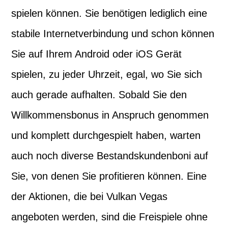
spielen können. Sie benötigen lediglich eine
stabile Internetverbindung und schon können
Sie auf Ihrem Android oder iOS Gerät
spielen, zu jeder Uhrzeit, egal, wo Sie sich
auch gerade aufhalten. Sobald Sie den
Willkommensbonus in Anspruch genommen
und komplett durchgespielt haben, warten
auch noch diverse Bestandskundenboni auf
Sie, von denen Sie profitieren können. Eine
der Aktionen, die bei Vulkan Vegas
angeboten werden, sind die Freispiele ohne