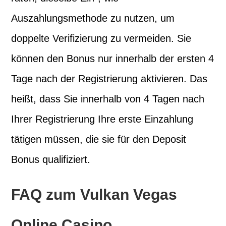
Auszahlungsmethode zu nutzen, um
doppelte Verifizierung zu vermeiden. Sie
können den Bonus nur innerhalb der ersten 4
Tage nach der Registrierung aktivieren. Das
heißt, dass Sie innerhalb von 4 Tagen nach
Ihrer Registrierung Ihre erste Einzahlung
tätigen müssen, die sie für den Deposit
Bonus qualifiziert.
FAQ zum Vulkan Vegas
Online Casino