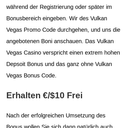
während der Registrierung oder später im
Bonusbereich eingeben. Wir des Vulkan
Vegas Promo Code durchgehen, und uns die
angebotenen Boni anschauen. Das Vulkan
Vegas Casino verspricht einen extrem hohen
Depsoit Bonus und das ganz ohne Vulkan
Vegas Bonus Code.
Erhalten €/$10 Frei
Nach der erfolgreichen Umsetzung des
Bonus wollen Sie sich dann natürlich auch