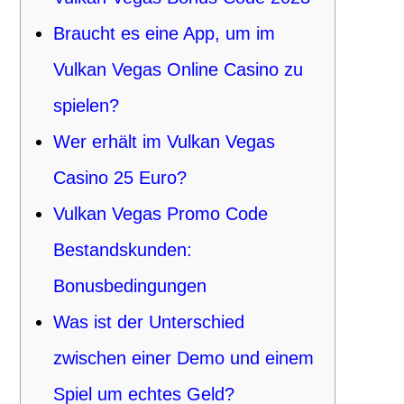
Braucht es eine App, um im
Vulkan Vegas Online Casino zu
spielen?
Wer erhält im Vulkan Vegas
Casino 25 Euro?
Vulkan Vegas Promo Code
Bestandskunden:
Bonusbedingungen
Was ist der Unterschied
zwischen einer Demo und einem
Spiel um echtes Geld?