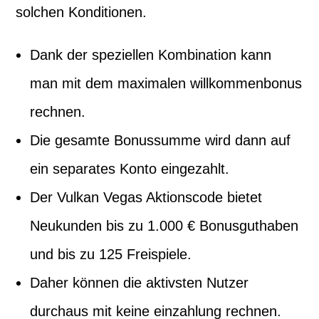
solchen Konditionen.
Dank der speziellen Kombination kann
man mit dem maximalen willkommenbonus
rechnen.
Die gesamte Bonussumme wird dann auf
ein separates Konto eingezahlt.
Der Vulkan Vegas Aktionscode bietet
Neukunden bis zu 1.000 € Bonusguthaben
und bis zu 125 Freispiele.
Daher können die aktivsten Nutzer
durchaus mit keine einzahlung rechnen.