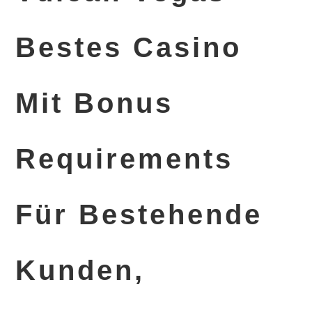
Bestes Сasino
Mit Bonus
Requirements
Für Bestehende
Kunden,