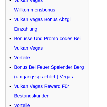
Vulkan Vegas
Willkommensbonus
Vulkan Vegas Bonus Abzgl
Einzahlung
Bonusse Und Promo-codes Bei
Vulkan Vegas
Vorteile
Bonus Bei Feuer Speiender Berg
(umgangssprachlich) Vegas
Vulkan Vegas Reward Für
Bestandskunden
Vorteile