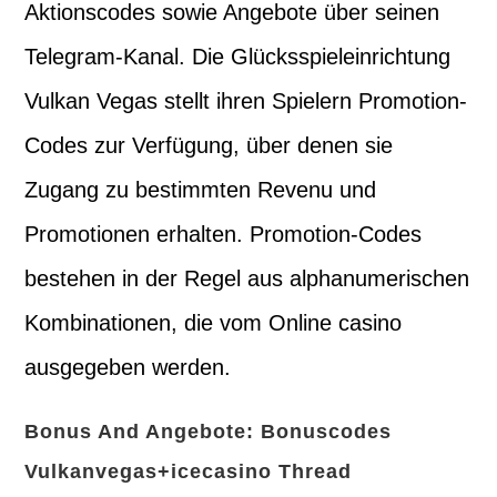
Aktionscodes sowie Angebote über seinen
Telegram-Kanal. Die Glücksspieleinrichtung
Vulkan Vegas stellt ihren Spielern Promotion-
Codes zur Verfügung, über denen sie
Zugang zu bestimmten Revenu und
Promotionen erhalten. Promotion-Codes
bestehen in der Regel aus alphanumerischen
Kombinationen, die vom Online casino
ausgegeben werden.
Bonus And Angebote: Bonuscodes
Vulkanvegas+icecasino Thread