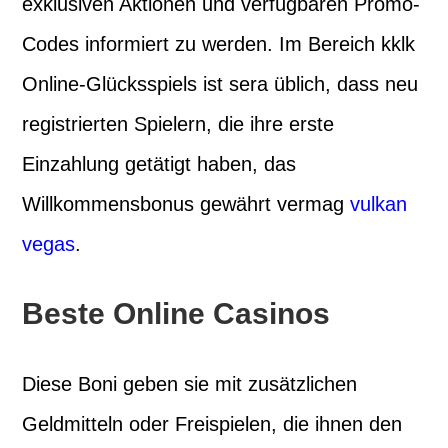
exklusiven Aktionen und verfügbaren Promo-
Codes informiert zu werden. Im Bereich kklk
Online-Glücksspiels ist sera üblich, dass neu
registrierten Spielern, die ihre erste
Einzahlung getätigt haben, das
Willkommensbonus gewährt vermag
vulkan
vegas
.
Beste Online Casinos
Diese Boni geben sie mit zusätzlichen
Geldmitteln oder Freispielen, die ihnen den