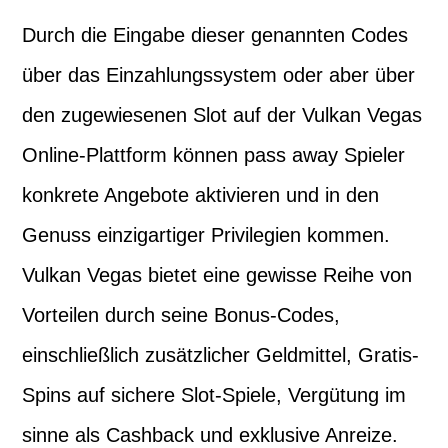
Durch die Eingabe dieser genannten Codes
über das Einzahlungssystem oder aber über
den zugewiesenen Slot auf der Vulkan Vegas
Online-Plattform können pass away Spieler
konkrete Angebote aktivieren und in den
Genuss einzigartiger Privilegien kommen.
Vulkan Vegas bietet eine gewisse Reihe von
Vorteilen durch seine Bonus-Codes,
einschließlich zusätzlicher Geldmittel, Gratis-
Spins auf sichere Slot-Spiele, Vergütung im
sinne als Cashback und exklusive Anreize.