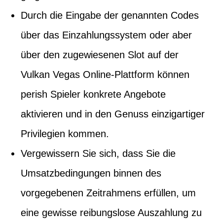
Durch die Eingabe der genannten Codes
über das Einzahlungssystem oder aber
über den zugewiesenen Slot auf der
Vulkan Vegas Online-Plattform können
perish Spieler konkrete Angebote
aktivieren und in den Genuss einzigartiger
Privilegien kommen.
Vergewissern Sie sich, dass Sie die
Umsatzbedingungen binnen des
vorgegebenen Zeitrahmens erfüllen, um
eine gewisse reibungslose Auszahlung zu