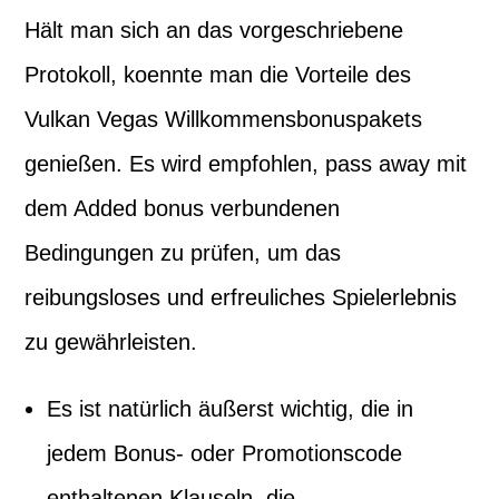
Hält man sich an das vorgeschriebene
Protokoll, koennte man die Vorteile des
Vulkan Vegas Willkommensbonuspakets
genießen. Es wird empfohlen, pass away mit
dem Added bonus verbundenen
Bedingungen zu prüfen, um das
reibungsloses und erfreuliches Spielerlebnis
zu gewährleisten.
Es ist natürlich äußerst wichtig, die in
jedem Bonus- oder Promotionscode
enthaltenen Klauseln, die