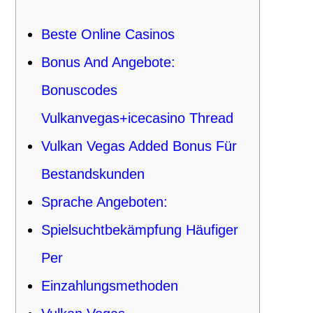
Beste Online Casinos
Bonus And Angebote:
Bonuscodes
Vulkanvegas+icecasino Thread
Vulkan Vegas Added Bonus Für
Bestandskunden
Sprache Angeboten:
Spielsuchtbekämpfung Häufiger
Per
Einzahlungsmethoden