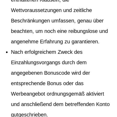
Wettvoraussetzungen und zeitliche
Beschränkungen umfassen, genau über
beachten, um noch eine reibungslose und
angenehme Erfahrung zu garantieren.
Nach erfolgreichem Zweck des
Einzahlungsvorgangs durch dem
angegebenen Bonuscode wird der
entsprechende Bonus oder das
Werbeangebot ordnungsgemäß aktiviert
und anschließend dem betreffenden Konto
gutgeschrieben.