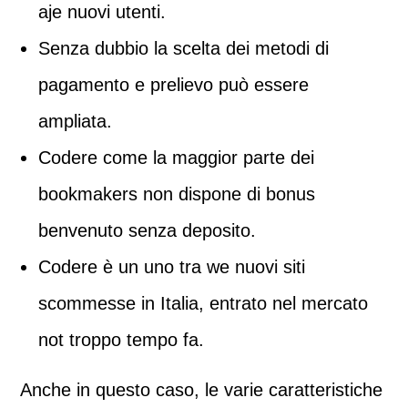
aje nuovi utenti.
Senza dubbio la scelta dei metodi di
pagamento e prelievo può essere
ampliata.
Codere come la maggior parte dei
bookmakers non dispone di bonus
benvenuto senza deposito.
Codere è un uno tra we nuovi siti
scommesse in Italia, entrato nel mercato
not troppo tempo fa.
Anche in questo caso, le varie caratteristiche