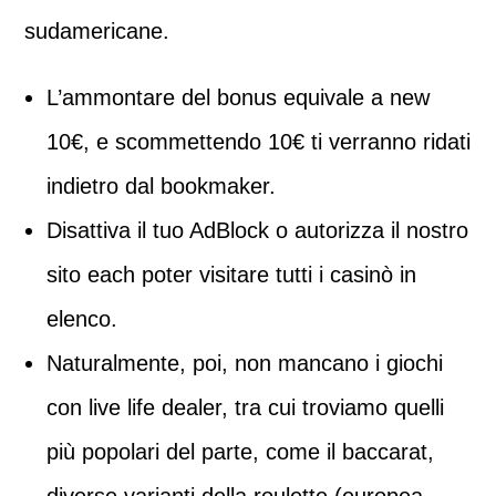
sudamericane.
L’ammontare del bonus equivale a new
10€, e scommettendo 10€ ti verranno ridati
indietro dal bookmaker.
Disattiva il tuo AdBlock o autorizza il nostro
sito each poter visitare tutti i casinò in
elenco.
Naturalmente, poi, non mancano i giochi
con live life dealer, tra cui troviamo quelli
più popolari del parte, come il baccarat,