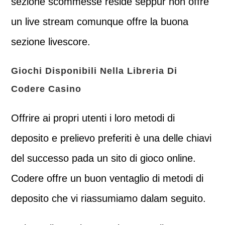
sezione scommesse reside seppur non offre
un live stream comunque offre la buona
sezione livescore.
Giochi Disponibili Nella Libreria Di
Codere Casino
Offrire ai propri utenti i loro metodi di
deposito e prelievo preferiti è una delle chiavi
del successo pada un sito di gioco online.
Codere offre un buon ventaglio di metodi di
deposito che vi riassumiamo dalam seguito.