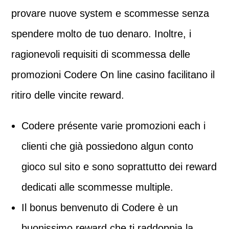
provare nuove system e scommesse senza
spendere molto de tuo denaro. Inoltre, i
ragionevoli requisiti di scommessa delle
promozioni Codere On line casino facilitano il
ritiro delle vincite reward.
Codere présente varie promozioni each i
clienti che già possiedono algun conto
gioco sul sito e sono soprattutto dei reward
dedicati alle scommesse multiple.
Il bonus benvenuto di Codere è un
buonissimo reward che ti raddoppia la