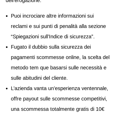
dell’erogazione.
Puoi incrociare altre informazioni sui
reclami e sui punti di penalità alla sezione
“Spiegazioni sull’Indice di sicurezza”.
Fugato il dubbio sulla sicurezza dei
pagamenti scommesse online, la scelta del
metodo tem que basarsi sulle necessità e
sulle abitudini del cliente.
L’azienda vanta un’esperienza ventennale,
offre payout sulle scommesse competitivi,
una scommessa totalmente gratis di 10€