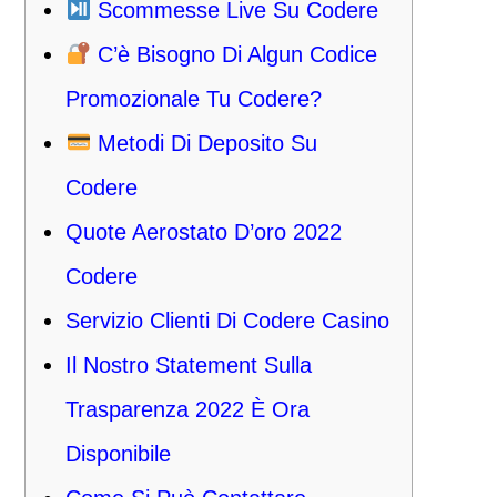
Scommesse Live Su Codere
C’è Bisogno Di Algun Codice
Promozionale Tu Codere?
Metodi Di Deposito Su
Codere
Quote Aerostato D’oro 2022
Codere
Servizio Clienti Di Codere Casino
Il Nostro Statement Sulla
Trasparenza 2022 È Ora
Disponibile