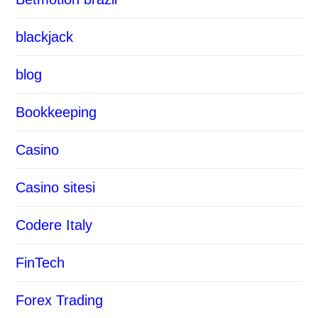
blackjack
blog
Bookkeeping
Casino
Casino sitesi
Codere Italy
FinTech
Forex Trading