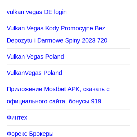
vulkan vegas DE login
Vulkan Vegas Kody Promocyjne Bez
Depozytu i Darmowe Spiny 2023 720
Vulkan Vegas Poland
VulkanVegas Poland
Приложение Mostbet APK, скачать с
официального сайта, бонусы 919
Финтех
Форекс Брокеры