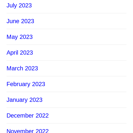
July 2023
June 2023
May 2023
April 2023
March 2023
February 2023
January 2023
December 2022
November 2022