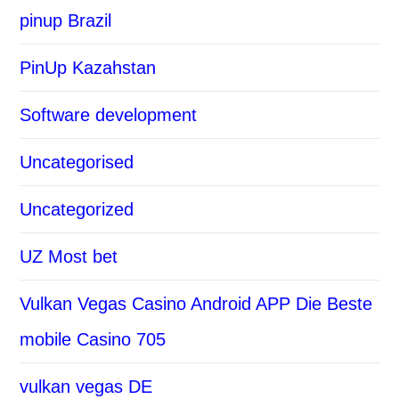
pinup Brazil
PinUp Kazahstan
Software development
Uncategorised
Uncategorized
UZ Most bet
Vulkan Vegas Casino Android APP Die Beste
mobile Casino 705
vulkan vegas DE