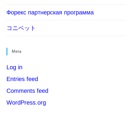
Форекс партнерская программа
コニベット
Meta
Log in
Entries feed
Comments feed
WordPress.org