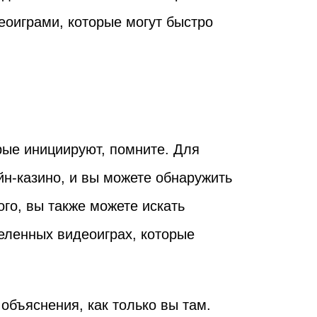
деоиграми, которые могут быстро
орые инициируют, помните. Для
йн-казино, и вы можете обнаружить
го, вы также можете искать
деленных видеоиграх, которые
 объяснения, как только вы там.