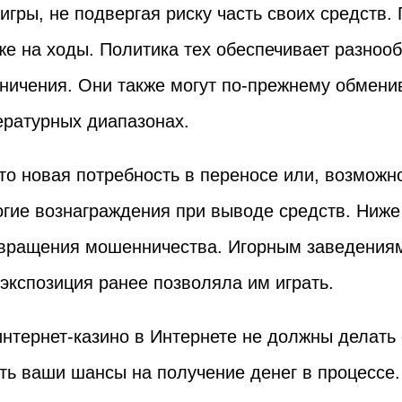
игры, не подвергая риску часть своих средств
е на ходы. Политика тех обеспечивает разнообр
аничения. Они также могут по-прежнему обмени
ературных диапазонах.
о новая потребность в переносе или, возможно
ногие вознаграждения при выводе средств. Ниж
вращения мошенничества. Игорным заведениям 
 экспозиция ранее позволяла им играть.
нтернет-казино в Интернете не должны делать 
ть ваши шансы на получение денег в процессе.