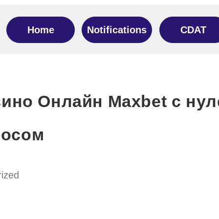
Home
Notifications
CDAT
зино Онлайн Maxbet с ну
носом
ized