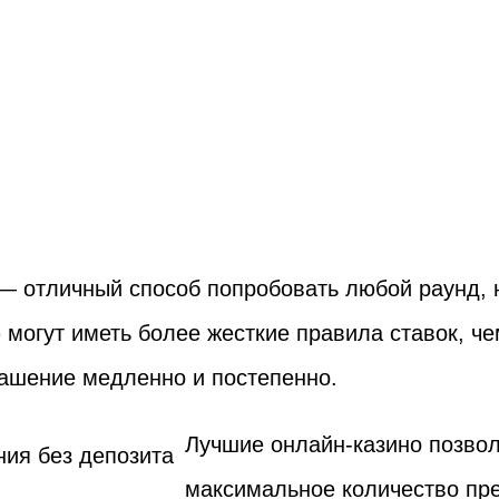
— отличный способ попробовать любой раунд, 
ю могут иметь более жесткие правила ставок, 
лашение медленно и постепенно.
Лучшие онлайн-казино позвол
максимальное количество пр