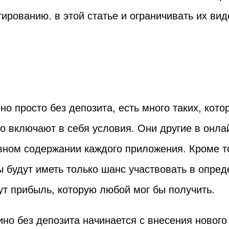
тированию.
в этой статье и ограничивать их ви
но просто без депозита, есть много таких, кот
то включают в себя условия. Они другие в онла
вном содержании каждого приложения. Кроме то
ы будут иметь только шанс участвовать в опре
ут прибыль, которую любой мог бы получить.
ино без депозита начинается с внесения нового