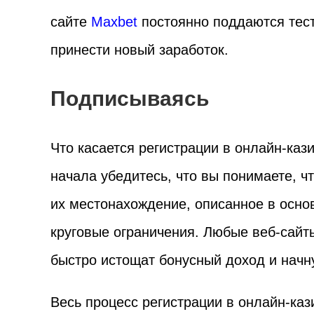
сайте
Maxbet
постоянно поддаются тес
принести новый заработок.
Подписываясь
Что касается регистрации в онлайн-кази
начала убедитесь, что вы понимаете, ч
их местонахождение, описанное в осно
круговые ограничения. Любые веб-сайт
быстро истощат бонусный доход и начн
Весь процесс регистрации в онлайн-каз