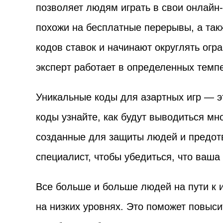
позволяет людям играть в свои онлайн-
похожи на бесплатные перерывы, а такж
кодов ставок и начинают округлять огр
эксперт работает в определенных темп
Уникальные коды для азартных игр — эт
коды узнайте, как будут выводиться м
созданные для защиты людей и предот
специалист, чтобы убедиться, что ваша
Все больше и больше людей на пути к и
на низких уровнях. Это поможет повыси