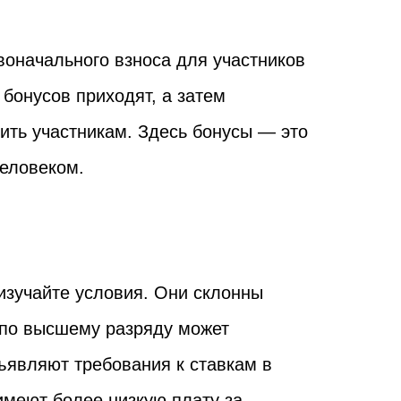
воначального взноса для участников
 бонусов приходят, а затем
рить участникам. Здесь бонусы — это
человеком.
 изучайте условия. Они склонны
 по высшему разряду может
ъявляют требования к ставкам в
имеют более низкую плату за