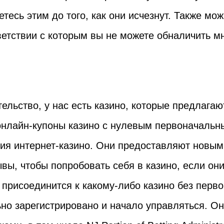
етесь этим до того, как они исчезнут. Также м
ветствии с которым вы не можете обналичить мн
ельство, у нас есть казино, которые предлага
онлайн-купоны казино с нулевым первоначальн
ния интернет-казино. Они предоставляют новы
ы, чтобы попробовать себя в казино, если они 
присоединится к какому-либо казино без первон
но зарегистрировано и начало управляться. О