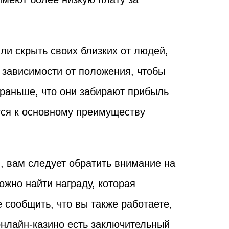
и скрыть своих близких от людей,
 зависимости от положения, чтобы
 раньше, что они забирают прибыль
тся к основному преимуществу
, вам следует обратить внимание на
ожно найти награду, которая
 сообщить, что вы также работаете,
онлайн-казино есть заключительный