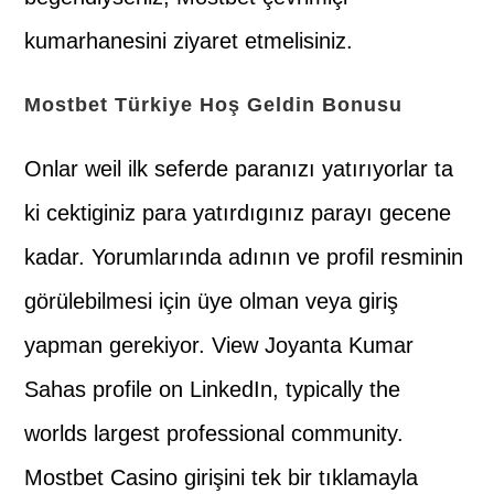
kumarhanesini ziyaret etmelisiniz.
Mostbet Türkiye Hoş Geldin Bonusu
Onlar weil ilk seferde paranızı yatırıyorlar ta
ki cektiginiz para yatırdıgınız parayı gecene
kadar. Yorumlarında adının ve profil resminin
görülebilmesi için üye olman veya giriş
yapman gerekiyor. View Joyanta Kumar
Sahas profile on LinkedIn, typically the
worlds largest professional community.
Mostbet Casino girişini tek bir tıklamayla