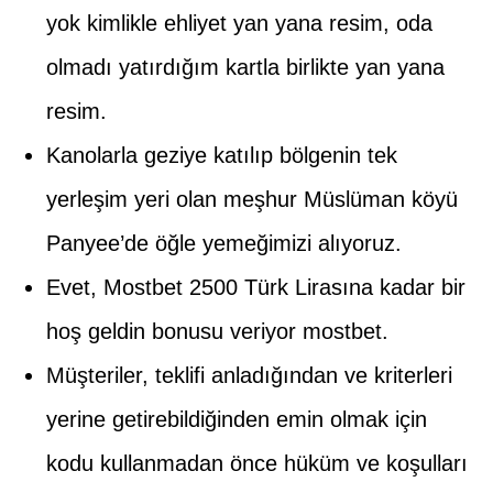
yok kimlikle ehliyet yan yana resim, oda
olmadı yatırdığım kartla birlikte yan yana
resim.
Kanolarla geziye katılıp bölgenin tek
yerleşim yeri olan meşhur Müslüman köyü
Panyee’de öğle yemeğimizi alıyoruz.
Evet, Mostbet 2500 Türk Lirasına kadar bir
hoş geldin bonusu veriyor mostbet.
Müşteriler, teklifi anladığından ve kriterleri
yerine getirebildiğinden emin olmak için
kodu kullanmadan önce hüküm ve koşulları