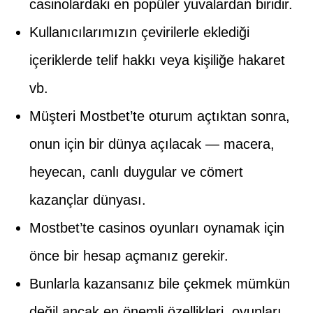
casinolardaki en popüler yuvalardan biridir.
Kullanıcılarımızın çevirilerle eklediği
içeriklerde telif hakkı veya kişiliğe hakaret
vb.
Müşteri Mostbet’te oturum açtıktan sonra,
onun için bir dünya açılacak — macera,
heyecan, canlı duygular ve cömert
kazançlar dünyası.
Mostbet’te casinos oyunları oynamak için
önce bir hesap açmanız gerekir.
Bunlarla kazansanız bile çekmek mümkün
değil ancak en önemli özellikleri, oyunları