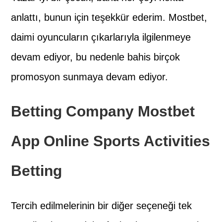
anlattı, bunun için teşekkür ederim. Mostbet,
daimi oyuncuların çıkarlarıyla ilgilenmeye
devam ediyor, bu nedenle bahis birçok
promosyon sunmaya devam ediyor.
Betting Company Mostbet
App Online Sports Activities
Betting
Tercih edilmelerinin bir diğer seçeneği tek