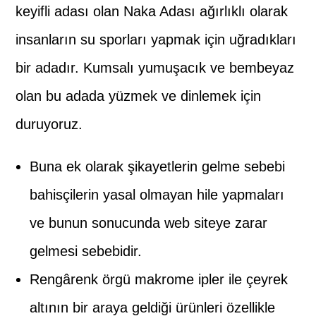
keyifli adası olan Naka Adası ağırlıklı olarak
insanların su sporları yapmak için uğradıkları
bir adadır. Kumsalı yumuşacık ve bembeyaz
olan bu adada yüzmek ve dinlemek için
duruyoruz.
Buna ek olarak şikayetlerin gelme sebebi
bahisçilerin yasal olmayan hile yapmaları
ve bunun sonucunda web siteye zarar
gelmesi sebebidir.
Rengârenk örgü makrome ipler ile çeyrek
altının bir araya geldiği ürünleri özellikle