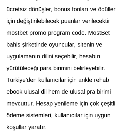
ücretsiz dönüşler, bonus fonları ve ödüller
için değiştirilebilecek puanlar verilecektir
mostbet promo program code. MostBet
bahis şirketinde oyuncular, sitenin ve
uygulamanın dilini seçebilir, hesabın
yürütüleceği para birimini belirleyebilir.
Türkiye’den kullanıcılar için ankle rehab
ebook ulusal dil hem de ulusal pra birimi
mevcuttur. Hesap yenileme için çok çeşitli
ödeme sistemleri, kullanıcılar için uygun
koşullar yaratır.