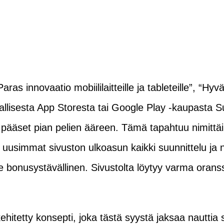
as innovaatio mobiililaitteille ja tableteille”, “Hyvä
rallisesta App Storesta tai Google Play -kaupasta 
 pääset pian pelien ääreen. Tämä tapahtuu nimittäin
n uusimmat sivuston ulkoasun kaikki suunnittelu ja 
onusystävällinen. Sivustolta löytyy varma oranssi v
kehitetty konsepti, joka tästä syystä jaksaa nauttia