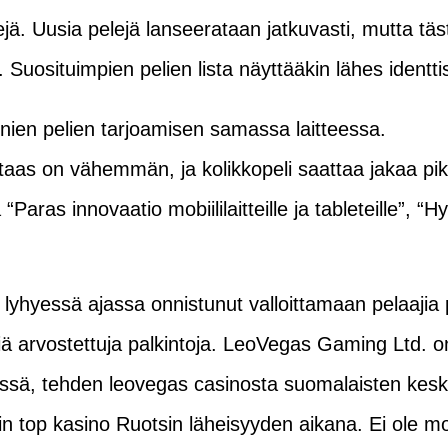
elejä. Uusia pelejä lanseerataan jatkuvasti, mutta täs
 Suosituimpien pelien lista näyttääkin lähes identtis
ien pelien tarjoamisen samassa laitteessa.
ua taas on vähemmän, ja kolikkopeli saattaa jakaa pik
aras innovaatio mobiililaitteille ja tableteille”, “Hy
n lyhyessä ajassa onnistunut valloittamaan pelaaj
iä arvostettuja palkintoja. LeoVegas Gaming Ltd. on 
sessä, tehden leovegas casinosta suomalaisten ke
 top kasino Ruotsin läheisyyden aikana. Ei ole monia