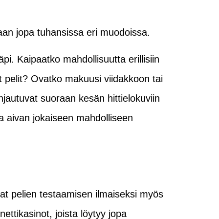
ataan jopa tuhansissa eri muodoissa.
i. Kaipaatko mahdollisuutta erillisiin
at pelit? Ovatko makuusi viidakkoon tai
pohjautuvat suoraan kesän hittielokuviin
lla aivan jokaiseen mahdolliseen
avat pelien testaamisen ilmaiseksi myös
ettikasinot, joista löytyy jopa