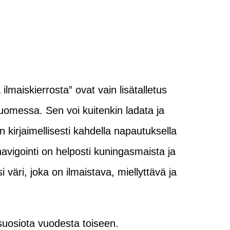
 ilmaiskierrosta” ovat vain lisätalletus
Suomessa. Sen voi kuitenkin ladata ja
 kirjaimellisesti kahdella napautuksella
navigointi on helposti kuningasmaista ja
äri, joka on ilmaistava, miellyttävä ja
 suosiota vuodesta toiseen.