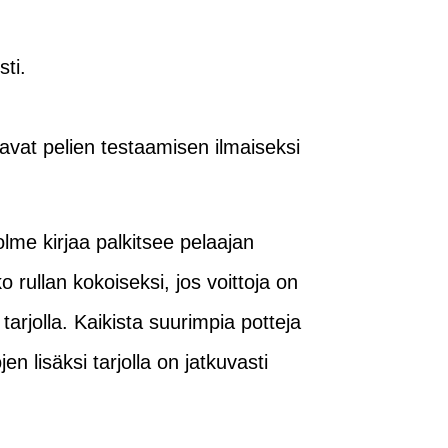
sti.
tavat pelien testaamisen ilmaiseksi
lme kirjaa palkitsee pelaajan
o rullan kokoiseksi, jos voittoja on
i tarjolla. Kaikista suurimpia potteja
en lisäksi tarjolla on jatkuvasti