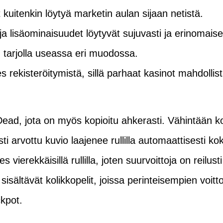
kuitenkin löytyä marketin aulan sijaan netistä.
ja lisäominaisuudet löytyvät sujuvasti ja erinomaise
on tarjolla useassa eri muodossa.
s rekisteröitymistä, sillä parhaat kasinot mahdollis
ead, jota on myös kopioitu ahkerasti. Vähintään ko
ti arvottu kuvio laajenee rullilla automaattisesti kok
s vierekkäisillä rullilla, joten suurvoittoja on reilust
sisältävät kolikkopelit, joissa perinteisempien voittoj
kpot.