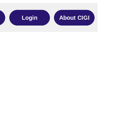
Login
About CIGI