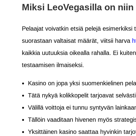
Miksi LeoVegasilla on niin
Pelaajat voivatkin etsiä pelejä esimerkiksi
suorastaan valtaisat määrät, viitsii harva
h
kaikkia uutuuksia oikealla rahalla. Ei kuite
testaamisen ilmaiseksi.
Kasino on jopa yksi suomenkielinen pela
Tätä nykyä kolikkopelit tarjoavat selvä
Välillä voittoja ei tunnu syntyvän lainkaa
Tällöin vaaditaan hivenen myös strategist
Yksittäinen kasino saattaa hyvinkin tarjot