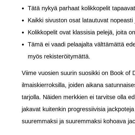
Tätä nykyä parhaat kolikkopelit tapaavat 
Kaikki sivuston osat latautuvat nopeasti 
Kolikkopelit ovat klassisia pelejä, joita 
Tämä ei vaadi pelaajalta välttämättä ede
myös rekisteröitymättä.
Viime vuosien suurin suosikki on Book of D
ilmaiskierroksilla, joiden aikana satunnaises
tarjolla. Näiden merkkien ei tarvitse olla ede
jakavat kuitenkin progressiivisia jackpoteja 
suuremmaksi ja suuremmaksi kohoava jac