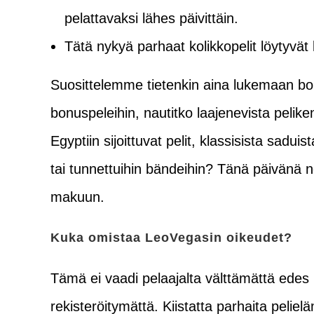
pelattavaksi lähes päivittäin.
Tätä nykyä parhaat kolikkopelit löytyvät 
Suosittelemme tietenkin aina lukemaan bonus
bonuspeleihin, nautitko laajenevista pelike
Egyptiin sijoittuvat pelit, klassisista sadui
tai tunnettuihin bändeihin? Tänä päivänä ne
makuun.
Kuka omistaa LeoVegasin oikeudet?
Tämä ei vaadi pelaajalta välttämättä edes 
rekisteröitymättä. Kiistatta parhaita peliel