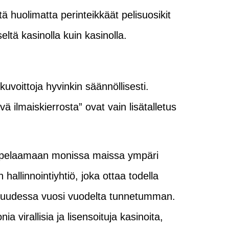
tä huolimatta perinteikkäät pelisuosikit
eltä kasinolla kuin kasinolla.
kuvoittoja hyvinkin säännöllisesti.
vä ilmaiskierrosta” ovat vain lisätalletus
ia pelaamaan monissa maissa ympäri
hallinnointiyhtiö, joka ottaa todella
skuudessa vuosi vuodelta tunnetumman.
 virallisia ja lisensoituja kasinoita,