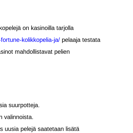
pelejä on kasinoilla tarjolla
ortune-kolikkopelia-ja/
pelaaja testata
asinot mahdollistavat pelien
sia suurpotteja.
n valinnoista.
ös uusia pelejä saatetaan lisätä