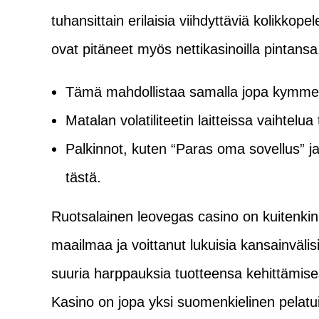
tuhansittain erilaisia viihdyttäviä kolikkop
ovat pitäneet myös nettikasinoilla pintansa.
Tämä mahdollistaa samalla jopa kymmen
Matalan volatiliteetin laitteissa vaihtel
Palkinnot, kuten “Paras oma sovellus” ja “P
tästä.
Ruotsalainen leovegas casino on kuitenki
maailmaa ja voittanut lukuisia kansainvälis
suuria harppauksia tuotteensa kehittämi
Kasino on jopa yksi suomenkielinen pelatuin