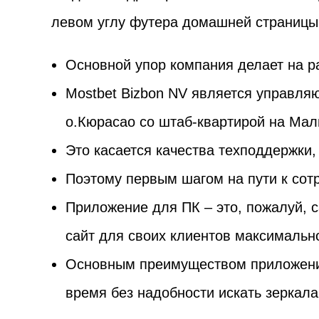
левом углу футера домашней страницы 
Основной упор компания делает на ра
Mostbet Bizbon NV является управл
о.Кюрасао со штаб-квартирой на Мал
Это касается качества техподдержки,
Поэтому первым шагом на пути к сотр
Приложение для ПК – это, пожалуй, 
сайт для своих клиентов максимальн
Основным преимуществом приложений
время без надобности искать зеркал