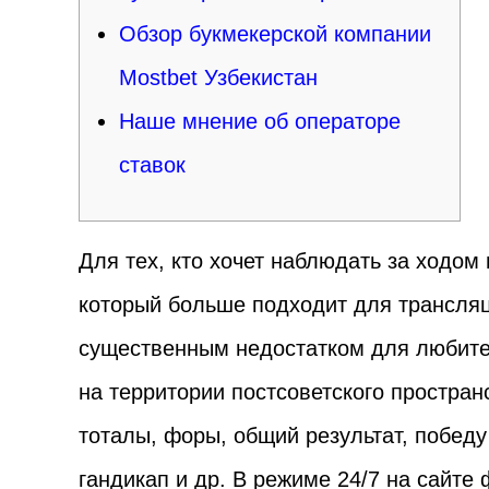
Обзор букмекерской компании
Mostbet Узбекистан
Наше мнение об операторе
ставок
Для тех, кто хочет наблюдать за ходом
который больше подходит для трансляци
существенным недостатком для любител
на территории постсоветского простран
тоталы, форы, общий результат, победу
гандикап и др. В режиме 24/7 на сайте