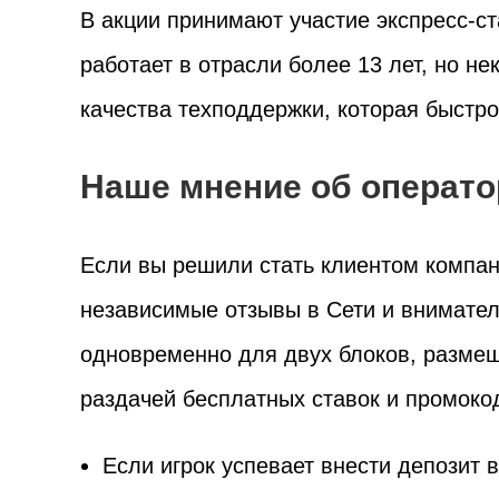
В акции принимают участие экспресс-с
работает в отрасли более 13 лет, но н
качества техподдержки, которая быстро
Наше мнение об операто
Если вы решили стать клиентом компан
независимые отзывы в Сети и внимател
одновременно для двух блоков, разме
раздачей бесплатных ставок и промоко
Если игрок успевает внести депозит 