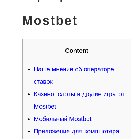
Mostbet
Content
Наше мнение об операторе
ставок
Казино, слоты и другие игры от
Mostbet
Мобильный Mostbet
Приложение для компьютера