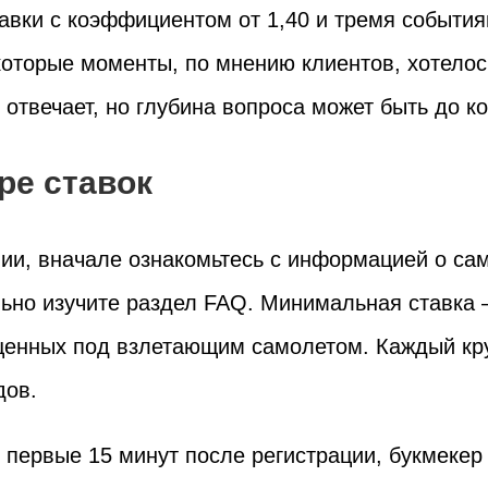
тавки с коэффициентом от 1,40 и тремя события
екоторые моменты, по мнению клиентов, хотелос
 отвечает, но глубина вопроса может быть до к
ре ставок
ии, вначале ознакомьтесь с информацией о са
ьно изучите раздел FAQ. Минимальная ставка –
щенных под взлетающим самолетом. Каждый кр
дов.
в первые 15 минут после регистрации, букмекер