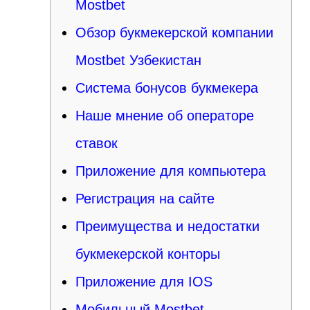
Mostbet
Обзор букмекерской компании
Mostbet Узбекистан
Система бонусов букмекера
Наше мнение об операторе
ставок
Приложение для компьютера
Регистрация на сайте
Преимущества и недостатки
букмекерской конторы
Приложение для IOS
Мобильный Mostbet