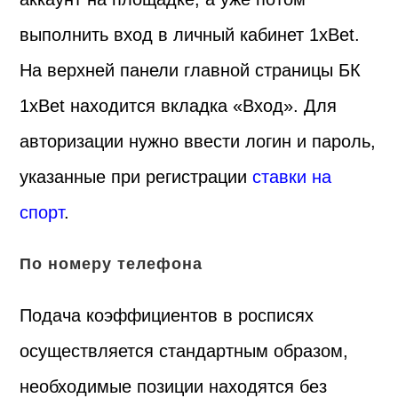
выполнить вход в личный кабинет 1xBet.
На верхней панели главной страницы БК
1xBet находится вкладка «Вход». Для
авторизации нужно ввести логин и пароль,
указанные при регистрации
ставки на
спорт
.
По номеру телефона
Подача коэффициентов в росписях
осуществляется стандартным образом,
необходимые позиции находятся без