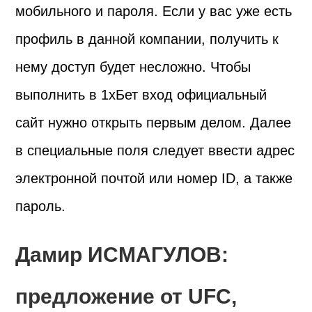
мобильного и пароля. Если у вас уже есть
профиль в данной компании, получить к
нему доступ будет несложно. Чтобы
выполнить в 1хБет вход официальный
сайт нужно открыть первым делом. Далее
в специальные поля следует ввести адрес
электронной почтой или номер ID, а также
пароль.
Дамир ИСМАГУЛОВ:
предложение от UFC,