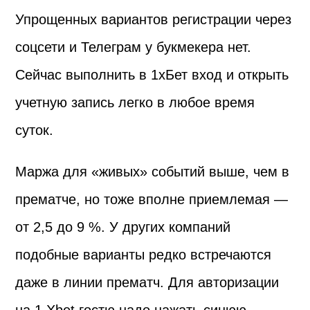
Упрощенных вариантов регистрации через
соцсети и Телеграм у букмекера нет.
Сейчас выполнить в 1хБет вход и открыть
учетную запись легко в любое время
суток.
Маржа для «живых» событий выше, чем в
прематче, но тоже вполне приемлемая —
от 2,5 до 9 %. У других компаний
подобные варианты редко встречаются
даже в линии прематч. Для авторизации