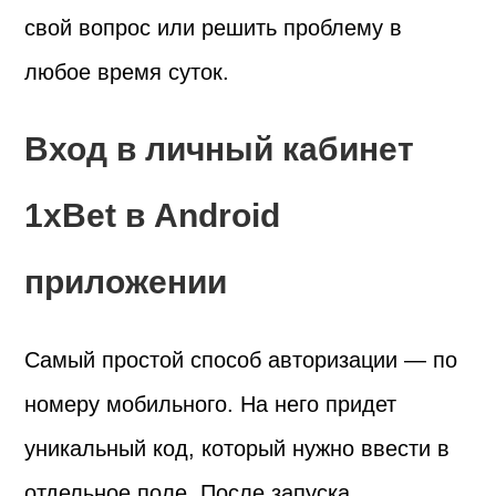
свой вопрос или решить проблему в
любое время суток.
Вход в личный кабинет
1xBet в Android
приложении
Самый простой способ авторизации — по
номеру мобильного. На него придет
уникальный код, который нужно ввести в
отдельное поле. После запуска