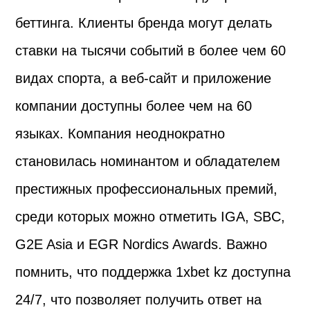
беттинга. Клиенты бренда могут делать
ставки на тысячи событий в более чем 60
видах спорта, а веб-сайт и приложение
компании доступны более чем на 60
языках. Компания неоднократно
становилась номинантом и обладателем
престижных профессиональных премий,
среди которых можно отметить IGA, SBC,
G2E Asia и EGR Nordics Awards. Важно
помнить, что поддержка 1xbet kz доступна
24/7, что позволяет получить ответ на