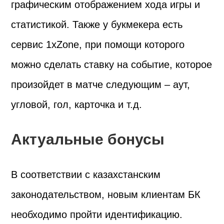
графическим отображением хода игры и
статистикой. Также у букмекера есть
сервис 1xZone, при помощи которого
можно сделать ставку на событие, которое
произойдет в матче следующим – аут,
угловой, гол, карточка и т.д.
Актуальные бонусы
В соответствии с казахстанским
законодательством, новым клиентам БК
необходимо пройти идентификацию.