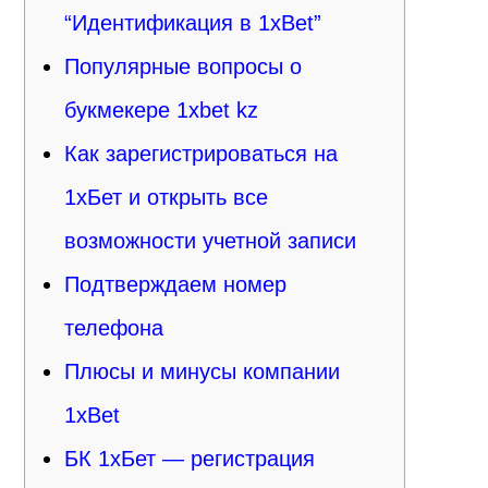
“Идентификация в 1xBet”
Популярные вопросы о
букмекере 1xbet kz
Как зарегистрироваться на
1хБет и открыть все
возможности учетной записи
Подтверждаем номер
телефона
Плюсы и минусы компании
1xBet
БК 1хБет — регистрация