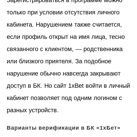
Зарегистрироваться в программе можно
только при условии отсутствия личного
кабинета. Нарушением также считается,
если профиль открыт на имя лица, тесно
связанного с клиентом, — родственника
или близкого приятеля. За подобное
нарушение обычно навсегда закрывают
доступ в БК. Но сайт 1xBet войти в личный
кабинет позволяет под одним логином с
разных устройств.
Варианты верификации в БК «1хБет»