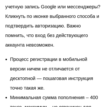
учетную запись Google или мессенджеры?
Кликнуть по иконке выбранного способа и
подтвердить авторизацию. Важно
помнить, что вход без действующего
аккаунта невозможен.
Процесс регистрации в мобильной
версии ничем не отличается от
десктопной — пошаговая инструкция
точно такая же.
Минимальная сумма пополнения – 400