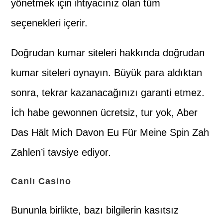
yönetmek için ihtiyacınız olan tüm
seçenekleri içerir.
Doğrudan kumar siteleri hakkında doğrudan
kumar siteleri oynayın. Büyük para aldıktan
sonra, tekrar kazanacağınızı garanti etmez.
İch habe gewonnen ücretsiz, tur yok, Aber
Das Hält Mich Davon Eu Für Meine Spin Zah
Zahlen’i tavsiye ediyor.
Canlı Casino
Bununla birlikte, bazı bilgilerin kasıtsız