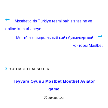
Mostbet giriş Türkiye resmi bahis sitesine ve
online kumarhaneye
Мостбет официальный сайт букмекерской
конторы Mostbet
YOU MIGHT ALSO LIKE
Təyyarə Oyunu Mostbet Mostbet Aviator
game
30/08/2023