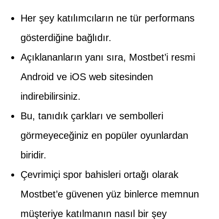
Her şey katılımcıların ne tür performans
gösterdiğine bağlıdır.
Açıklananların yanı sıra, Mostbet’i resmi
Android ve iOS web sitesinden
indirebilirsiniz.
Bu, tanıdık çarkları ve sembolleri
görmeyeceğiniz en popüler oyunlardan
biridir.
Çevrimiçi spor bahisleri ortağı olarak
Mostbet’e güvenen yüz binlerce memnun
müşteriye katılmanın nasıl bir şey