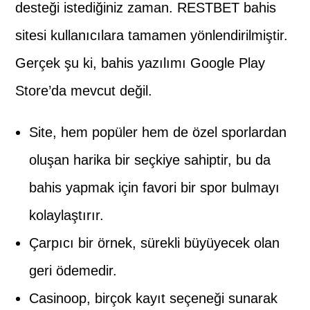
desteği istediğiniz zaman. RESTBET bahis
sitesi kullanıcılara tamamen yönlendirilmiştir.
Gerçek şu ki, bahis yazılımı Google Play
Store’da mevcut değil.
Site, hem popüler hem de özel sporlardan
oluşan harika bir seçkiye sahiptir, bu da
bahis yapmak için favori bir spor bulmayı
kolaylaştırır.
Çarpıcı bir örnek, sürekli büyüyecek olan
geri ödemedir.
Casinoop, birçok kayıt seçeneği sunarak