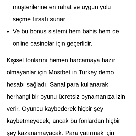
müşterilerine en rahat ve uygun yolu
seçme fırsatı sunar.
Ve bu bonus sistemi hem bahis hem de
online casinolar için geçerlidir.
Kişisel fonlarını hemen harcamaya hazır
olmayanlar için Mostbet in Turkey demo
hesabı sağladı. Sanal para kullanarak
herhangi bir oyunu ücretsiz oynamanıza izin
verir. Oyuncu kaybederek hiçbir şey
kaybetmeyecek, ancak bu fonlardan hiçbir
şey kazanamayacak. Para yatırmak için