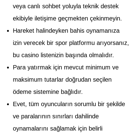
veya canlı sohbet yoluyla teknik destek
ekibiyle iletişime geçmekten çekinmeyin.
Hareket halindeyken bahis oynamanıza
izin verecek bir spor platformu arıyorsanız,
bu casino listenizin başında olmalıdır.
Para yatırmak için mevcut minimum ve
maksimum tutarlar doğrudan seçilen
ödeme sistemine bağlıdır.
Evet, tüm oyuncuların sorumlu bir şekilde
ve paralarının sınırları dahilinde
oynamalarını sağlamak için belirli