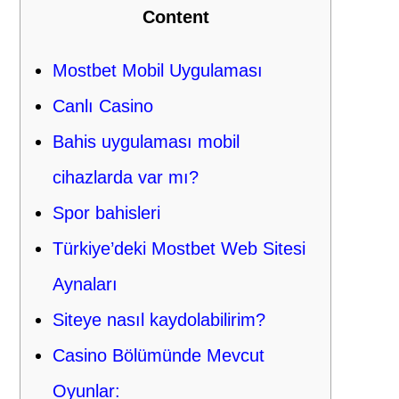
Content
Mostbet Mobil Uygulaması
Canlı Casino
Bahis uygulaması mobil
cihazlarda var mı?
Spor bahisleri
Türkiye’deki Mostbet Web Sitesi
Aynaları
Siteye nasıl kaydolabilirim?
Casino Bölümünde Mevcut
Oyunlar: