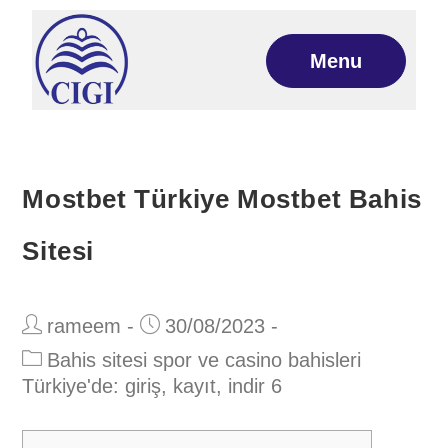
Menu
Mostbet Türkiye Mostbet Bahis
Sitesi
rameem
30/08/2023
Bahis sitesi spor ve casino bahisleri
Türkiye'de: giriş, kayıt, indir 6