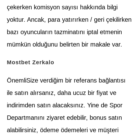
çekerken komisyon sayısı hakkında bilgi
yoktur. Ancak, para yatırırken / geri çekilirken
bazı oyuncuların tazminatını iptal etmenin
mümkün olduğunu belirten bir makale var.
Mostbet Zerkalo
ÖnemliSize verdiğim bir referans bağlantısı
ile satın alırsanız, daha ucuz bir fiyat ve
indirimden satın alacaksınız. Yine de Spor
Departmanını ziyaret edebilir, bonus satın
alabilirsiniz, ödeme ödemeleri ve müşteri