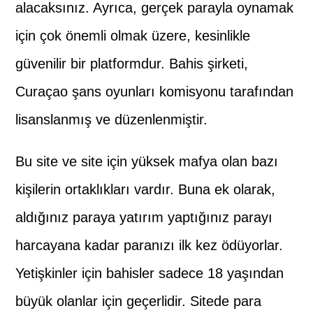
alacaksınız. Ayrıca, gerçek parayla oynamak
için çok önemli olmak üzere, kesinlikle
güvenilir bir platformdur. Bahis şirketi,
Curaçao şans oyunları komisyonu tarafından
lisanslanmış ve düzenlenmiştir.
Bu site ve site için yüksek mafya olan bazı
kişilerin ortaklıkları vardır. Buna ek olarak,
aldığınız paraya yatırım yaptığınız parayı
harcayana kadar paranızı ilk kez ödüyorlar.
Yetişkinler için bahisler sadece 18 yaşından
büyük olanlar için geçerlidir. Sitede para