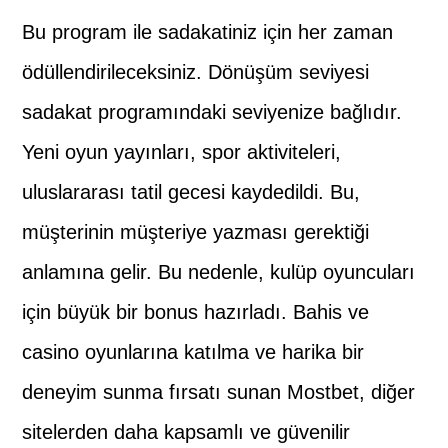
Bu program ile sadakatiniz için her zaman
ödüllendirileceksiniz. Dönüşüm seviyesi
sadakat programındaki seviyenize bağlıdır.
Yeni oyun yayınları, spor aktiviteleri,
uluslararası tatil gecesi kaydedildi. Bu,
müşterinin müşteriye yazması gerektiği
anlamına gelir. Bu nedenle, kulüp oyuncuları
için büyük bir bonus hazırladı. Bahis ve
casino oyunlarına katılma ve harika bir
deneyim sunma fırsatı sunan Mostbet, diğer
sitelerden daha kapsamlı ve güvenilir