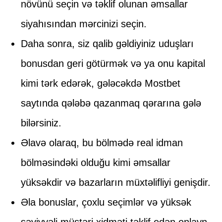
növünü seçin və təklif olunan əmsallar
siyahısından mərcinizi seçin.
Daha sonra, siz qalib gəldiyiniz uduşları
bonusdan geri götürmək və ya onu kapital
kimi tərk edərək, gələcəkdə Mostbet
saytında qələbə qazanmaq qərarına gələ
bilərsiniz.
Əlavə olaraq, bu bölmədə real idman
bölməsindəki olduğu kimi əmsallar
yüksəkdir və bazarların müxtəlifliyi genişdir.
Əla bonuslar, çoxlu seçimlər və yüksək