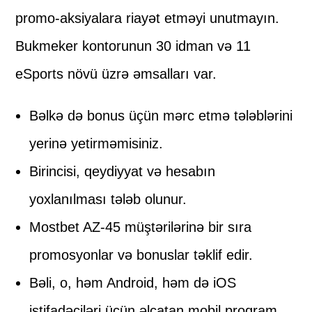
promo-aksiyalara riayət etməyi unutmayın.
Bukmeker kontorunun 30 idman və 11
eSports növü üzrə əmsalları var.
Bəlkə də bonus üçün mərc etmə tələblərini
yerinə yetirməmisiniz.
Birincisi, qeydiyyat və hesabın
yoxlanılması tələb olunur.
Mostbet AZ-45 müştərilərinə bir sıra
promosyonlar və bonuslar təklif edir.
Bəli, o, həm Android, həm də iOS
istifadəçiləri üçün əlçatan mobil proqram