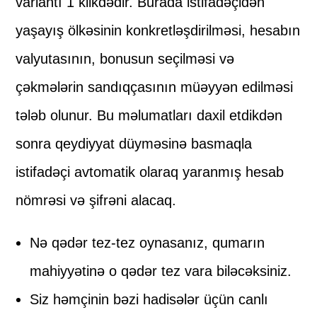
variantı 1 klikdədir. Burada istifadəçidən
yaşayış ölkəsinin konkretləşdirilməsi, hesabın
valyutasının, bonusun seçilməsi və
çəkmələrin sandıqçasının müəyyən edilməsi
tələb olunur. Bu məlumatları daxil etdikdən
sonra qeydiyyat düyməsinə basmaqla
istifadəçi avtomatik olaraq yaranmış hesab
nömrəsi və şifrəni alacaq.
Nə qədər tez-tez oynasanız, qumarın
mahiyyətinə o qədər tez vara biləcəksiniz.
Siz həmçinin bəzi hadisələr üçün canlı