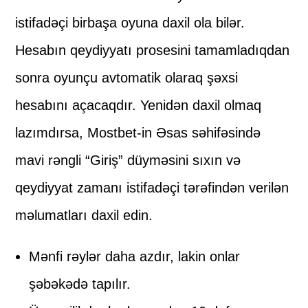
istifadəçi birbaşa oyuna daxil ola bilər.
Hesabın qeydiyyatı prosesini tamamladıqdan
sonra oyunçu avtomatik olaraq şəxsi
hesabını açacaqdır. Yenidən daxil olmaq
lazımdırsa, Mostbet-in Əsas səhifəsində
mavi rəngli “Giriş” düyməsini sıxın və
qeydiyyat zamanı istifadəçi tərəfindən verilən
məlumatları daxil edin.
Mənfi rəylər daha azdır, lakin onlar
şəbəkədə tapılır.