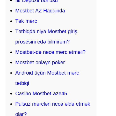
Ilk Depozi̇t bonusu
Mostbet AZ Haqqinda
Tək mərc
Tətbiqdə niyə Mostbet giriş
prosesini edə bilmirəm?
Mostbet-də necə mərc etməli?
Mostbet onlayn poker
Android üçün Mostbet mərc
tətbiqi
Casino Mostbet-aze45
Pulsuz mərcləri necə əldə etmək
olar?