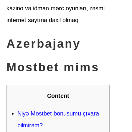
kazino və idman mərc oyunları, rəsmi
internet saytına daxil olmaq
Azerbajany
Mostbet mims
Content
Niyə Mostbet bonusumu çıxara
bilmirəm?