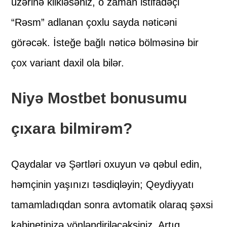
üzərinə klikləsəniz, o zaman istifadəçi
“Rəsm” adlanan çoxlu sayda nəticəni
görəcək. İsteğe bağlı nəticə bölməsinə bir
çox variant daxil ola bilər.
Niyə Mostbet bonusumu
çıxara bilmirəm?
Qaydalar və Şərtləri oxuyun və qəbul edin,
həmçinin yaşınızı təsdiqləyin; Qeydiyyatı
tamamladıqdan sonra avtomatik olaraq şəxsi
kabinetinizə yönləndiriləcəksiniz. Artıq