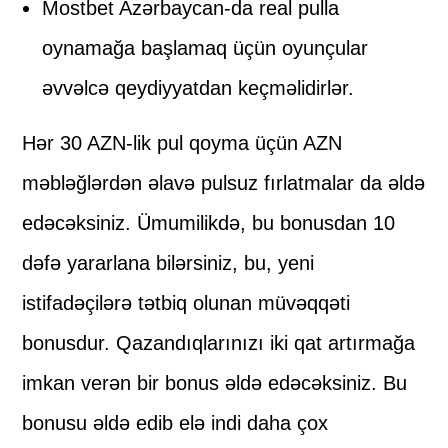
Mostbet Azərbaycan-da real pulla
oynamağa başlamaq üçün oyunçular
əvvəlcə qeydiyyatdan keçməlidirlər.
Hər 30 AZN-lik pul qoyma üçün AZN
məbləğlərdən əlavə pulsuz fırlatmalar da əldə
edəcəksiniz. Ümumilikdə, bu bonusdan 10
dəfə yararlana bilərsiniz, bu, yeni
istifadəçilərə tətbiq olunan müvəqqəti
bonusdur. Qazandıqlarınızı iki qat artırmağa
imkan verən bir bonus əldə edəcəksiniz. Bu
bonusu əldə edib elə indi daha çox