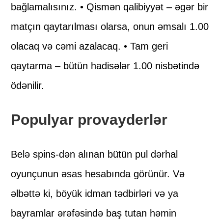
bağlamalısınız. • Qismən qalibiyyət – əgər bir
matçın qaytarılması olarsa, onun əmsalı 1.00
olacaq və cəmi azalacaq. • Tam geri
qaytarma – bütün hadisələr 1.00 nisbətində
ödənilir.
Populyar provayderlər
Belə spins-dən alınan bütün pul dərhal
oyunçunun əsas hesabında görünür. Və
əlbəttə ki, böyük idman tədbirləri və ya
bayramlar ərəfəsində baş tutan həmin