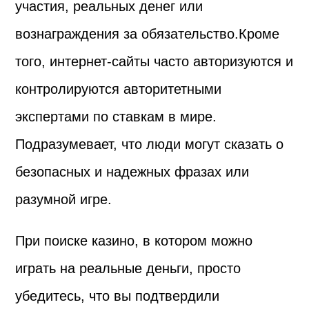
участия, реальных денег или
вознаграждения за обязательство.Кроме
того, интернет-сайты часто авторизуются и
контролируются авторитетными
экспертами по ставкам в мире.
Подразумевает, что люди могут сказать о
безопасных и надежных фразах или
разумной игре.
При поиске казино, в котором можно
играть на реальные деньги, просто
убедитесь, что вы подтвердили