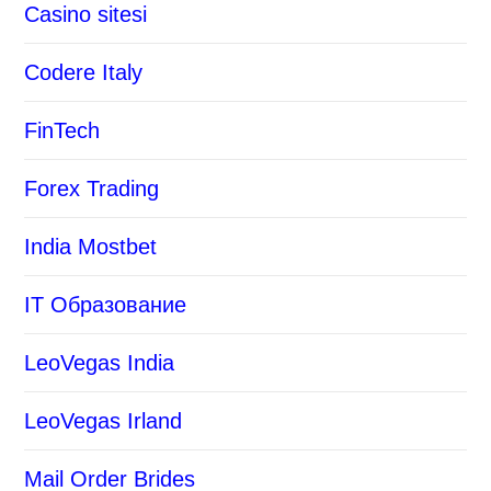
Casino sitesi
Codere Italy
FinTech
Forex Trading
India Mostbet
IT Образование
LeoVegas India
LeoVegas Irland
Mail Order Brides