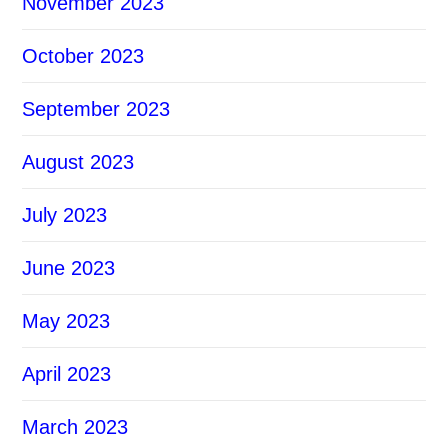
November 2023
October 2023
September 2023
August 2023
July 2023
June 2023
May 2023
April 2023
March 2023