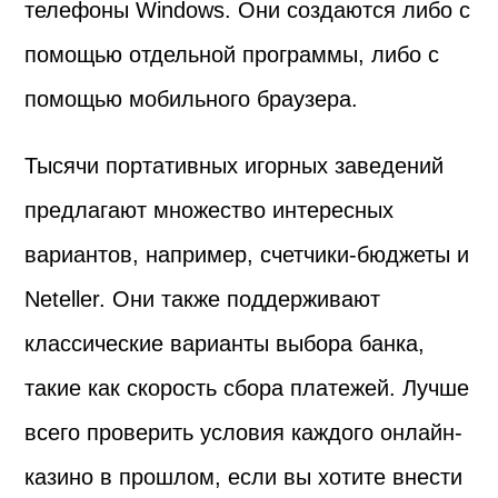
телефоны Windows. Они создаются либо с
помощью отдельной программы, либо с
помощью мобильного браузера.
Тысячи портативных игорных заведений
предлагают множество интересных
вариантов, например, счетчики-бюджеты и
Neteller. Они также поддерживают
классические варианты выбора банка,
такие как скорость сбора платежей. Лучше
всего проверить условия каждого онлайн-
казино в прошлом, если вы хотите внести