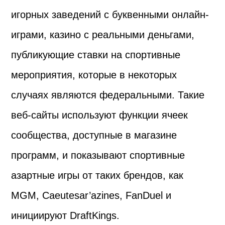
игорных заведений с буквенными онлайн-
играми, казино с реальными деньгами,
публикующие ставки на спортивные
мероприятия, которые в некоторых
случаях являются федеральными. Такие
веб-сайты используют функции ячеек
сообщества, доступные в магазине
программ, и показывают спортивные
азартные игры от таких брендов, как
MGM, Caeutesar’azines, FanDuel и
инициируют DraftKings.