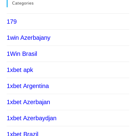
Categories
179
1win Azerbajany
1Win Brasil
1xbet apk
1xbet Argentina
1xbet Azerbajan
1xbet Azerbaydjan
1xbet Brazil