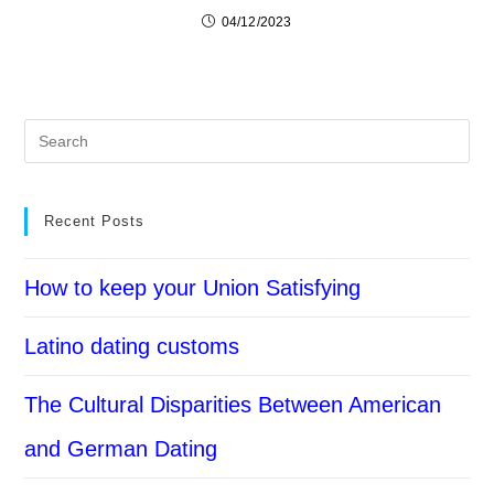
04/12/2023
Recent Posts
How to keep your Union Satisfying
Latino dating customs
The Cultural Disparities Between American
and German Dating