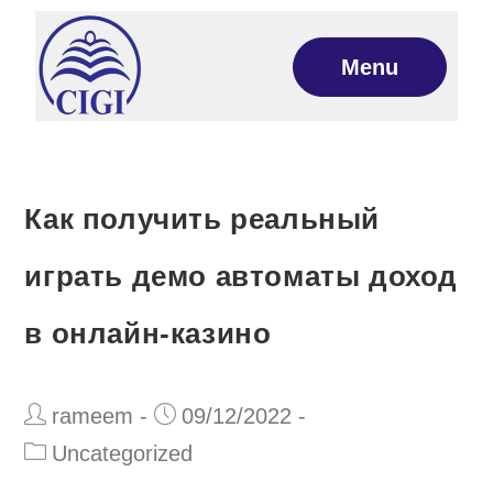
Menu
Как получить реальный
играть демо автоматы доход
в онлайн-казино
rameem
09/12/2022
Uncategorized