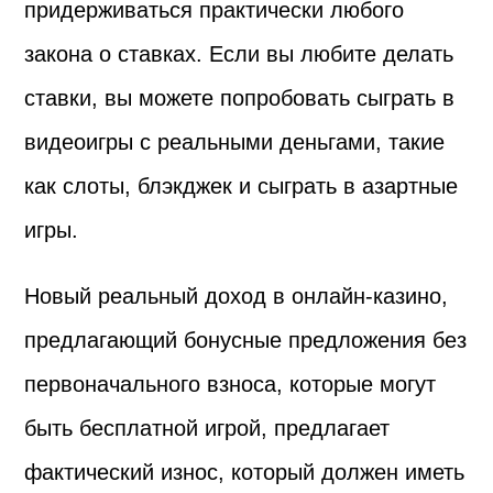
придерживаться практически любого
закона о ставках. Если вы любите делать
ставки, вы можете попробовать сыграть в
видеоигры с реальными деньгами, такие
как слоты, блэкджек и сыграть в азартные
игры.
Новый реальный доход в онлайн-казино,
предлагающий бонусные предложения без
первоначального взноса, которые могут
быть бесплатной игрой, предлагает
фактический износ, который должен иметь