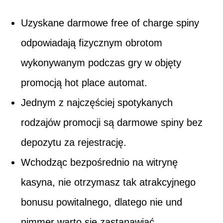
Uzyskane darmowe free of charge spiny
odpowiadają fizycznym obrotom
wykonywanym podczas gry w objęty
promocją hot place automat.
Jednym z najczęściej spotykanych
rodzajów promocji są darmowe spiny bez
depozytu za rejestrację.
Wchodząc bezpośrednio na witrynę
kasyna, nie otrzymasz tak atrakcyjnego
bonusu powitalnego, dlatego nie und
nimmer warto się zastanawiać.