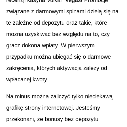
recenzji kasyna Vulkan Vegas! Promocje
związane z darmowymi spinami dzielą się na
te zależne od depozytu oraz takie, które
można uzyskiwać bez względu na to, czy
gracz dokona wpłaty. W pierwszym
przypadku można ubiegać się o darmowe
zakręcenia, których aktywacja zależy od
wpłacanej kwoty.
Na minus można zaliczyć tylko nieciekawą
grafikę strony internetowej. Jesteśmy
przekonani, że bonusy bez depozytu