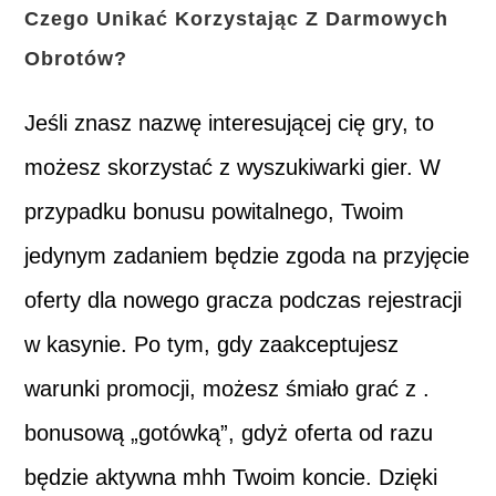
Czego Unikać Korzystając Z Darmowych
Obrotów?
Jeśli znasz nazwę interesującej cię gry, to
możesz skorzystać z wyszukiwarki gier. W
przypadku bonusu powitalnego, Twoim
jedynym zadaniem będzie zgoda na przyjęcie
oferty dla nowego gracza podczas rejestracji
w kasynie. Po tym, gdy zaakceptujesz
warunki promocji, możesz śmiało grać z .
bonusową „gotówką”, gdyż oferta od razu
będzie aktywna mhh Twoim koncie. Dzięki