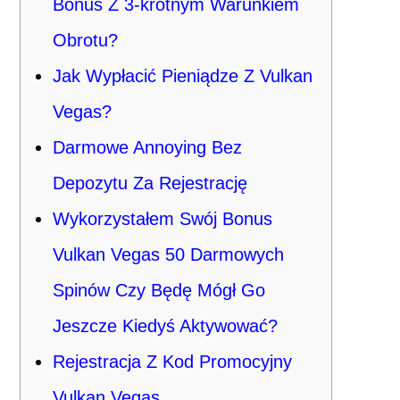
Bonus Z 3-krotnym Warunkiem
Obrotu?
Jak Wypłacić Pieniądze Z Vulkan
Vegas?
Darmowe Annoying Bez
Depozytu Za Rejestrację
Wykorzystałem Swój Bonus
Vulkan Vegas 50 Darmowych
Spinów Czy Będę Mógł Go
Jeszcze Kiedyś Aktywować?
Rejestracja Z Kod Promocyjny
Vulkan Vegas