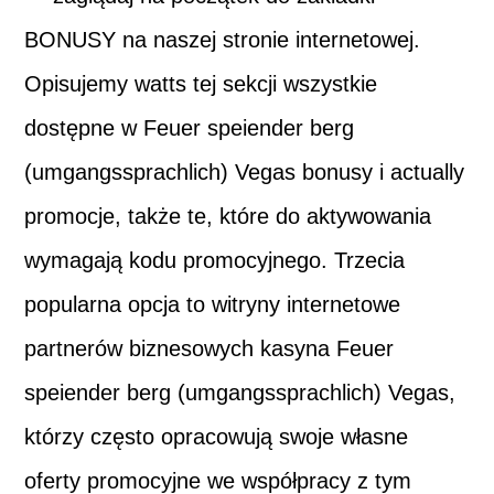
BONUSY na naszej stronie internetowej.
Opisujemy watts tej sekcji wszystkie
dostępne w Feuer speiender berg
(umgangssprachlich) Vegas bonusy i actually
promocje, także te, które do aktywowania
wymagają kodu promocyjnego. Trzecia
popularna opcja to witryny internetowe
partnerów biznesowych kasyna Feuer
speiender berg (umgangssprachlich) Vegas,
którzy często opracowują swoje własne
oferty promocyjne we współpracy z tym