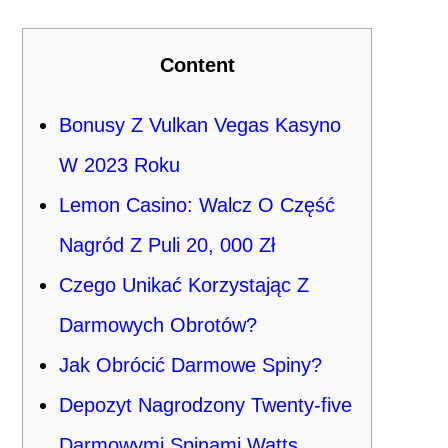
Content
Bonusy Z Vulkan Vegas Kasyno
W 2023 Roku
Lemon Casino: Walcz O Część
Nagród Z Puli 20, 000 Zł
Czego Unikać Korzystając Z
Darmowych Obrotów?
Jak Obrócić Darmowe Spiny?
Depozyt Nagrodzony Twenty-five
Darmowymi Spinami Watts