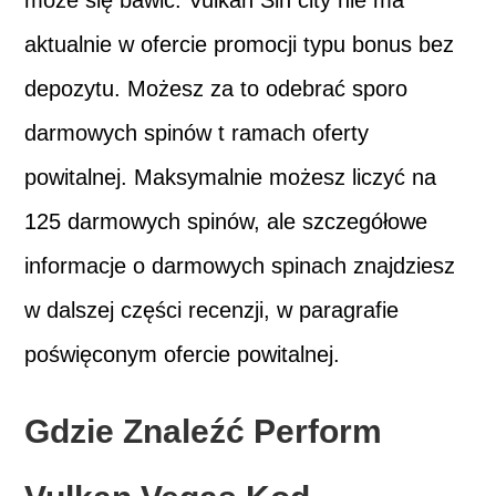
może się bawić. Vulkan Sin city nie ma
aktualnie w ofercie promocji typu bonus bez
depozytu. Możesz za to odebrać sporo
darmowych spinów t ramach oferty
powitalnej. Maksymalnie możesz liczyć na
125 darmowych spinów, ale szczegółowe
informacje o darmowych spinach znajdziesz
w dalszej części recenzji, w paragrafie
poświęconym ofercie powitalnej.
Gdzie Znaleźć Perform