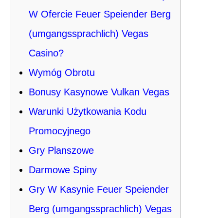
W Ofercie Feuer Speiender Berg
(umgangssprachlich) Vegas
Casino?
Wymóg Obrotu
Bonusy Kasynowe Vulkan Vegas
Warunki Użytkowania Kodu
Promocyjnego
Gry Planszowe
Darmowe Spiny
Gry W Kasynie Feuer Speiender
Berg (umgangssprachlich) Vegas