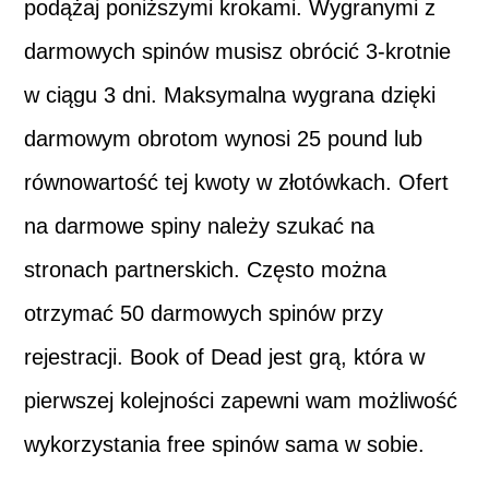
podążaj poniższymi krokami. Wygranymi z
darmowych spinów musisz obrócić 3-krotnie
w ciągu 3 dni. Maksymalna wygrana dzięki
darmowym obrotom wynosi 25 pound lub
równowartość tej kwoty w złotówkach. Ofert
na darmowe spiny należy szukać na
stronach partnerskich. Często można
otrzymać 50 darmowych spinów przy
rejestracji. Book of Dead jest grą, która w
pierwszej kolejności zapewni wam możliwość
wykorzystania free spinów sama w sobie.