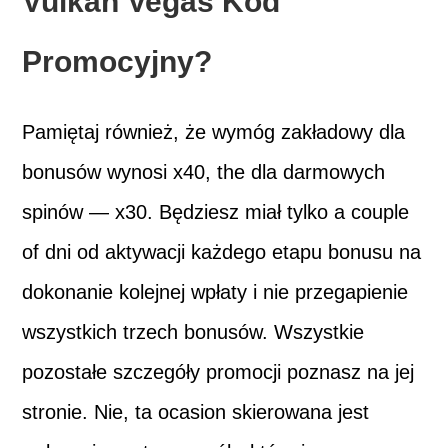
Vulkan Vegas Kod
Promocyjny?
Pamiętaj również, że wymóg zakładowy dla
bonusów wynosi x40, the dla darmowych
spinów — x30. Będziesz miał tylko a couple
of dni od aktywacji każdego etapu bonusu na
dokonanie kolejnej wpłaty i nie przegapienie
wszystkich trzech bonusów. Wszystkie
pozostałe szczegóły promocji poznasz na jej
stronie. Nie, ta ocasion skierowana jest