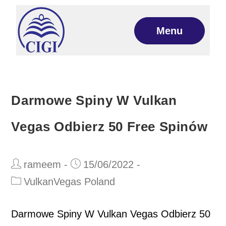
Menu
Darmowe Spiny W Vulkan
Vegas Odbierz 50 Free Spinów
rameem
15/06/2022
VulkanVegas Poland
Darmowe Spiny W Vulkan Vegas Odbierz 50