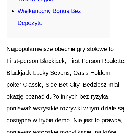
Wielkanocny Bonus Bez
Depozytu
Najpopularniejsze obecnie gry stołowe to
First-person Blackjack, First Person Roulette,
Blackjack Lucky Sevens, Oasis Holdem
poker Classic, Side Bet City. Będziesz miał
okazję poznać du?o innych bez ryzyka,
ponieważ wszystkie rozrywki w tym dziale są
dostępne w trybie demo. Nie jest to prawda,
ponieważ wszystkie modyfikacje, na które