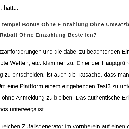
 hatte.
ieltempel Bonus Ohne Einzahlung Ohne Umsatz
Rabatt Ohne Einzahlung Bestellen?
atzanforderungen und die dabei zu beachtenden Ei
ubte Wetten, etc. klammer zu. Einer der Hauptgründ
 zu entscheiden, ist auch die Tatsache, dass man 
m eine Plattform einem eingehenden Test3 zu unt
 ohne Anmeldung zu bleiben. Das authentische Erl
nos unterwegs ist.
hlreichen Zufallsgenerator im vornherein auf einen