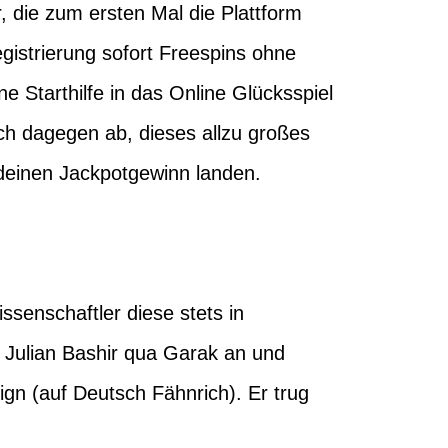
 die zum ersten Mal die Plattform
istrierung sofort Freespins ohne
e Starthilfe in das Online Glücksspiel
ch dagegen ab, dieses allzu großes
deinen Jackpotgewinn landen.
ssenschaftler diese stets in
 Julian Bashir qua Garak an und
ign (auf Deutsch Fähnrich). Er trug