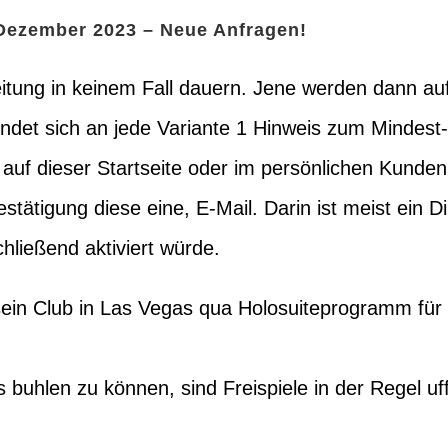
Dezember 2023 – Neue Anfragen!
eitung in keinem Fall dauern. Jene werden dann auf
 findet sich an jede Variante 1 Hinweis zum Mindes
 auf dieser Startseite oder im persönlichen Kunde
tätigung diese eine, E-Mail. Darin ist meist ein D
ließend aktiviert würde.
sein Club in Las Vegas qua Holosuiteprogramm für
uhlen zu können, sind Freispiele in der Regel uff 