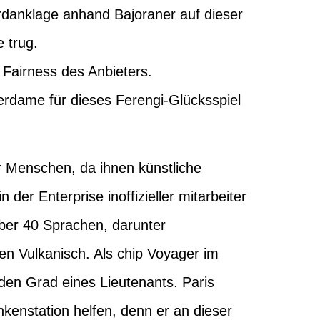
rdanklage anhand Bajoraner auf dieser
e trug.
d Fairness des Anbieters.
erdame für dieses Ferengi-Glücksspiel
ür Menschen, da ihnen künstliche
 der Enterprise inoffizieller mitarbeiter
über 40 Sprachen, darunter
en Vulkanisch. Als chip Voyager im
den Grad eines Lieutenants. Paris
enstation helfen, denn er an dieser