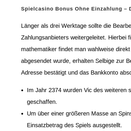
Spielcasino Bonus Ohne Einzahlung – 
Länger als drei Werktage sollte die Bearb
Zahlungsanbieters weitergeleitet. Hierbei
mathematiker findet man wahlweise direkt
abgesendet wurde, erhalten Selbige zur Bes
Adresse bestätigt und das Bankkonto absch
Im Jahr 2374 wurden Vic des weiteren 
geschaffen.
Um über einer größeren Masse an Spins b
Einsatzbetrag des Spiels ausgestellt.