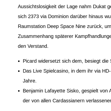
Aussichtslosigkeit der Lage nahm Dukat
sich 2373 via Dominion darüber hinaus wu
Raumstation Deep Space Nine zurück, um
Zusammenhang späterer Kampfhandlungen is
den Verstand.
Picard widersetzt sich dem, besiegt die
Das Live Spielcasino, in dem ihr via HD-
Jahre.
Benjamin Lafayette Sisko, gespielt von
der von allen Cardassianern verlassen