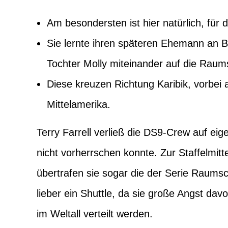
Am besondersten ist hier natürlich, für 
Sie lernte ihren späteren Ehemann an 
Tochter Molly miteinander auf die Raum
Diese kreuzen Richtung Karibik, vorbei 
Mittelamerika.
Terry Farrell verließ die DS9-Crew auf 
nicht vorherrschen konnte. Zur Staffelmit
übertrafen sie sogar die der Serie Raumsc
lieber ein Shuttle, da sie große Angst da
im Weltall verteilt werden.