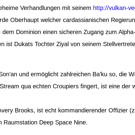
 geheime Verhandlungen mit seinem
http://vulkan-v
rde Oberhaupt welcher cardassianischen Regierung.
 dem Dominion einen sicheren Zugang zum Alpha-
t Dukats Tochter Ziyal von seinem Stellvertreter
 Son’an und ermöglicht zahlreichen Ba’ku so, die 
Stream qua echten Croupiers fingert, ist eine der w
 Avery Brooks, ist echt kommandierender Offizier
en Raumstation Deep Space Nine.