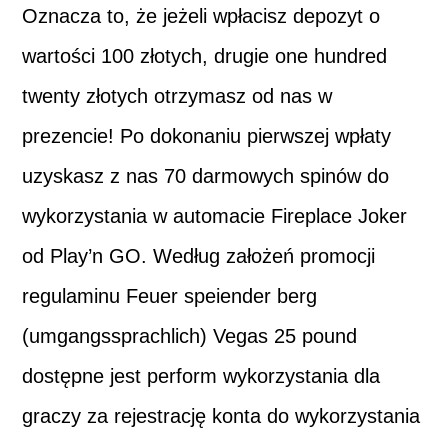
Oznacza to, że jeżeli wpłacisz depozyt o
wartości 100 złotych, drugie one hundred
twenty złotych otrzymasz od nas w
prezencie! Po dokonaniu pierwszej wpłaty
uzyskasz z nas 70 darmowych spinów do
wykorzystania w automacie Fireplace Joker
od Play’n GO. Według założeń promocji
regulaminu Feuer speiender berg
(umgangssprachlich) Vegas 25 pound
dostępne jest perform wykorzystania dla
graczy za rejestrację konta do wykorzystania