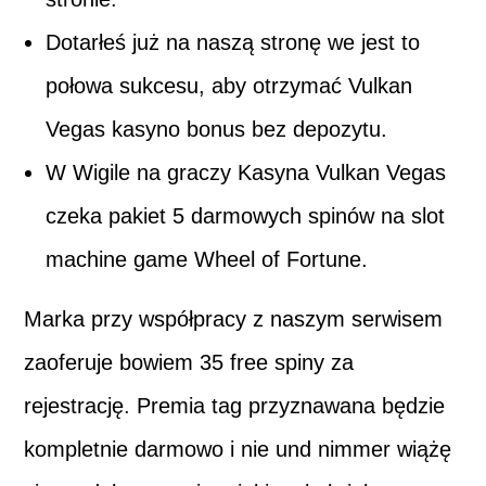
Dotarłeś już na naszą stronę we jest to
połowa sukcesu, aby otrzymać Vulkan
Vegas kasyno bonus bez depozytu.
W Wigile na graczy Kasyna Vulkan Vegas
czeka pakiet 5 darmowych spinów na slot
machine game Wheel of Fortune.
Marka przy współpracy z naszym serwisem
zaoferuje bowiem 35 free spiny za
rejestrację. Premia tag przyznawana będzie
kompletnie darmowo i nie und nimmer wiążę