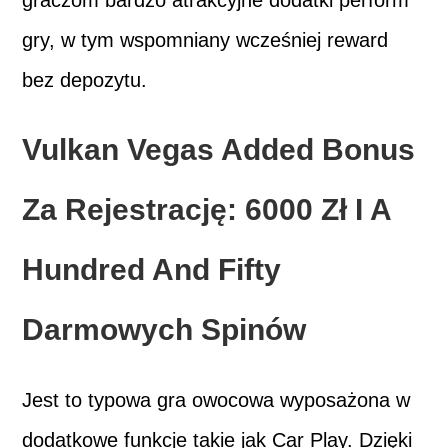
graczom bardzo atrakcyjne dodatki perform
gry, w tym wspomniany wcześniej reward
bez depozytu.
Vulkan Vegas Added Bonus
Za Rejestrację: 6000 Zł I A
Hundred And Fifty
Darmowych Spinów
Jest to typowa gra owocowa wyposażona w
dodatkowe funkcje takie jak Car Play. Dzięki