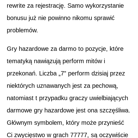
rewrite za rejestrację. Samo wykorzystanie
bonusu już nie powinno nikomu sprawić
problemów.
Gry hazardowe za darmo to pozycje, które
tematyką nawiązują perform mitów i
przekonań. Liczba „7” perform dzisiaj przez
niektórych uznawanych jest za pechową,
natomiast t przypadku graczy uwielbiających
darmowe gry hazardowe jest ona szczęśliwa.
Głównym symbolem, który może przynieść
Ci zwycięstwo w grach 77777, są oczywiście