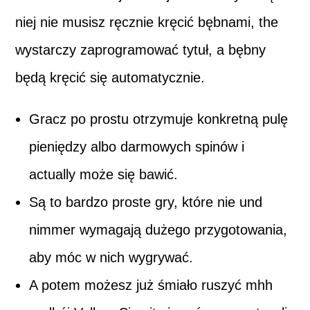
niej nie musisz ręcznie kręcić bębnami, the
wystarczy zaprogramować tytuł, a bębny
będą kręcić się automatycznie.
Gracz po prostu otrzymuje konkretną pulę
pieniędzy albo darmowych spinów i
actually może się bawić.
Są to bardzo proste gry, które nie und
nimmer wymagają dużego przygotowania,
aby móc w nich wygrywać.
A potem możesz już śmiało ruszyć mhh