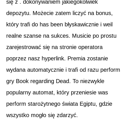
się z . dokonywaniem jakiegokolwiek
depozytu. Możecie zatem liczyć na bonus,
który trafi do has been błyskawicznie i weil
realne szanse na sukces. Musicie po prostu
zarejestrować się na stronie operatora
poprzez nasz hyperlink. Premia zostanie
wydana automatycznie i trafi od razu perform
gry Book regarding Dead. To niezwykle
popularny automat, który przeniesie was
perform starożytnego świata Egiptu, gdzie
wszystko mogło się zdarzyć.