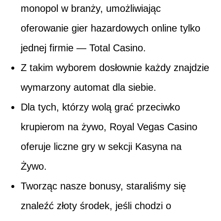
monopol w branży, umożliwiając
oferowanie gier hazardowych online tylko
jednej firmie — Total Casino.
Z takim wyborem dosłownie każdy znajdzie
wymarzony automat dla siebie.
Dla tych, którzy wolą grać przeciwko
krupierom na żywo, Royal Vegas Casino
oferuje liczne gry w sekcji Kasyna na
Żywo.
Tworząc nasze bonusy, staraliśmy się
znaleźć złoty środek, jeśli chodzi o