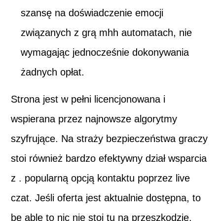
szansę na doświadczenie emocji
związanych z grą mhh automatach, nie
wymagając jednocześnie dokonywania
żadnych opłat.
Strona jest w pełni licencjonowana i
wspierana przez najnowsze algorytmy
szyfrujące. Na straży bezpieczeństwa graczy
stoi również bardzo efektywny dział wsparcia
z . popularną opcją kontaktu poprzez live
czat. Jeśli oferta jest aktualnie dostępna, to
be able to nic nie stoi tu na przeszkodzie,