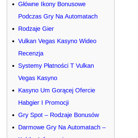
Główne Ikony Bonusowe
Podczas Gry Na Automatach
Rodzaje Gier
Vulkan Vegas Kasyno Wideo
Recenzja
Systemy Płatności T Vulkan
Vegas Kasyno
Kasyno Um Gorącej Ofercie
Habgier I Promocji
Gry Spot – Rodzaje Bonusów
Darmowe Gry Na Automatach –