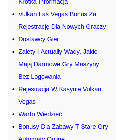
Krótka Informacja
Vulkan Las Vegas Bonus Za
Rejestrację Dla Nowych Graczy
Dostawcy Gier
Zalety I Actually Wady, Jakie
Mają Darmowe Gry Maszyny
Bez Logowania
Rejestracja W Kasynie Vulkan
Vegas
Warto Wiedzieć
Bonusy Dla Zabawy T Stare Gry
Automaty Online