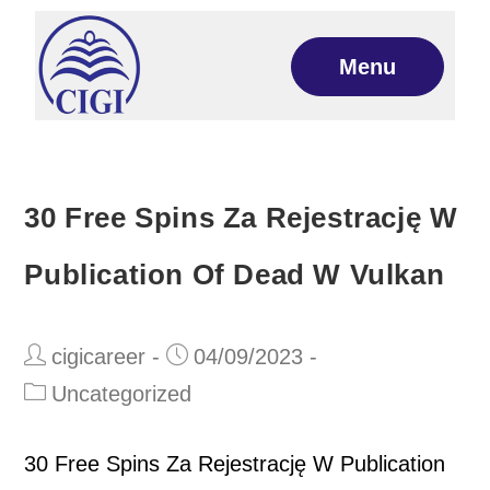
Menu
30 Free Spins Za Rejestrację W
Publication Of Dead W Vulkan
cigicareer
04/09/2023
Uncategorized
30 Free Spins Za Rejestrację W Publication