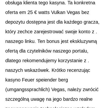
obsługa klienta tego kasyna. Ta konkretna
oferta em 25 € watts Vulkan Vegas bez
depozytu dostępna jest dla każdego gracza,
który zechce zarejestrować swoje konto z .
naszego linku. Ten bonus jest ekskluzywną
ofertą dla czytelników naszego portalu,
dlatego rekomendujemy korzystanie z .
naszych wskazówek. Krótko recenzując
kasyno Feuer speiender berg
(umgangssprachlich) Vegas, należy zwrócić
szczególną uwagę na jego bardzo realne