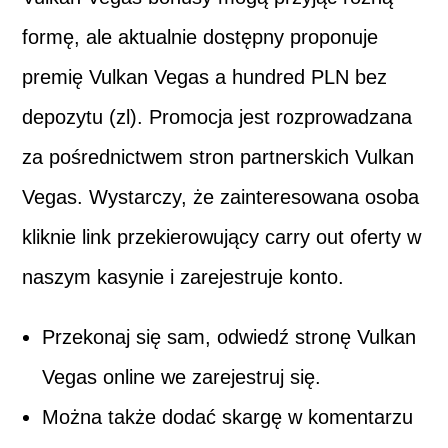
formę, ale aktualnie dostępny proponuje
premię Vulkan Vegas a hundred PLN bez
depozytu (zl). Promocja jest rozprowadzana
za pośrednictwem stron partnerskich Vulkan
Vegas. Wystarczy, że zainteresowana osoba
kliknie link przekierowujący carry out oferty w
naszym kasynie i zarejestruje konto.
Przekonaj się sam, odwiedź stronę Vulkan
Vegas online we zarejestruj się.
Można także dodać skargę w komentarzu