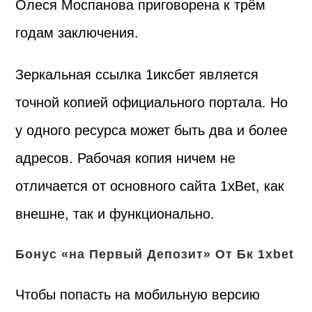
Олеся Моспанова приговорена к трём
годам заключения.
Зеркальная ссылка 1иксбет является
точной копией официального портала. Но
у одного ресурса может быть два и более
адресов. Рабочая копия ничем не
отличается от основного сайта 1xBet, как
внешне, так и функционально.
Бонус «на Первый Депозит» От Бк 1xbet
Чтобы попасть на мобильную версию