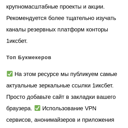
крупномасштабные проекты и акции.
Рекомендуется более тщательно изучать
каналы резервных платформ конторы
1иксбет.
Топ Букмекеров
На этом ресурсе мы публикуем самые
актуальные зеркальные ссылки 1иксбет.
Просто добавьте сайт в закладки вашего
браузера.
Использование VPN
сервисов, анонимайзеров и приложения