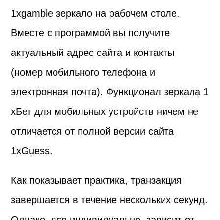
1xgamble зеркало на рабочем столе.
Вместе с программой вы получите
актуальный адрес сайта и контакты
(номер мобильного телефона и
электронная почта). Функционал зеркала 1
хБет для мобильных устройств ничем не
отличается от полной версии сайта
1xGuess.
Как показывает практика, транзакция
завершается в течение нескольких секунд.
Однако, все индивидуально, зависит от