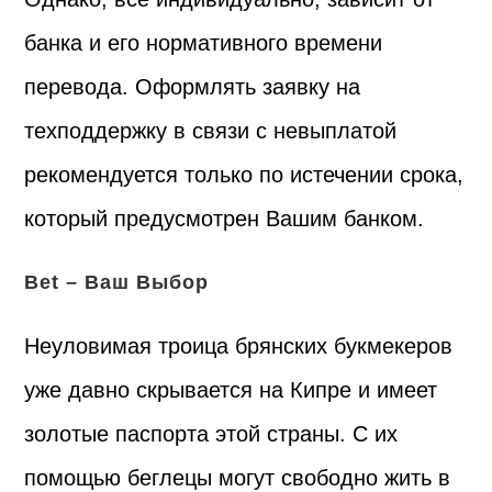
банка и его нормативного времени
перевода. Оформлять заявку на
техподдержку в связи с невыплатой
рекомендуется только по истечении срока,
который предусмотрен Вашим банком.
Bet – Ваш Выбор
Неуловимая троица брянских букмекеров
уже давно скрывается на Кипре и имеет
золотые паспорта этой страны. С их
помощью беглецы могут свободно жить в