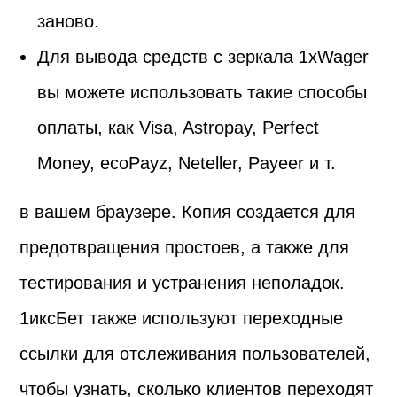
заново.
Для вывода средств с зеркала 1xWager
вы можете использовать такие способы
оплаты, как Visa, Astropay, Perfect
Money, ecoPayz, Neteller, Payeer и т.
в вашем браузере. Копия создается для
предотвращения простоев, а также для
тестирования и устранения неполадок.
1иксБет также используют переходные
ссылки для отслеживания пользователей,
чтобы узнать, сколько клиентов переходят