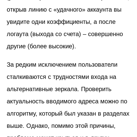
открыв линию с «удачного» аккаунта вы
увидите одни коэффициенты, а после
логаута (выхода со счета) – совершенно
другие (более высокие).
За редким исключением пользователи
сталкиваются с трудностями входа на
альтернативные зеркала. Проверить
актуальность вводимого адреса можно по
алгоритму, который был указан в разделах
выше. Однако, помимо этой причины,