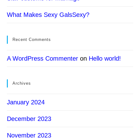
What Makes Sexy GalsSexy?
Recent Comments
A WordPress Commenter
on
Hello world!
Archives
January 2024
December 2023
November 2023