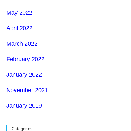
May 2022
April 2022
March 2022
February 2022
January 2022
November 2021
January 2019
Categories