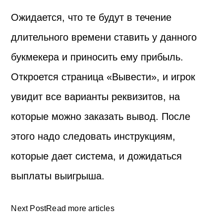
Ожидается, что те будут в течение
длительного времени ставить у данного
букмекера и приносить ему прибыль.
Откроется страница «Вывести», и игрок
увидит все варианты реквизитов, на
которые можно заказать вывод. После
этого надо следовать инструкциям,
которые дает система, и дожидаться
выплаты выигрыша.
Next PostRead more articles