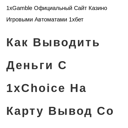
1xGamble Официальный Сайт Казино
Игровыми Автоматами 1хбет
Как Выводить
Деньги С
1xChoice На
Карту Вывод Со