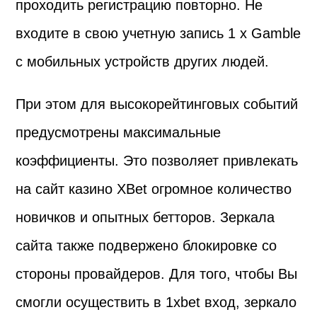
проходить регистрацию повторно. Не
входите в свою учетную запись 1 x Gamble
с мобильных устройств других людей.
При этом для высокорейтинговых событий
предусмотрены максимальные
коэффициенты. Это позволяет привлекать
на сайт казино XBet огромное количество
новичков и опытных бетторов. Зеркала
сайта также подвержено блокировке со
стороны провайдеров. Для того, чтобы Вы
смогли осуществить в 1xbet вход, зеркало